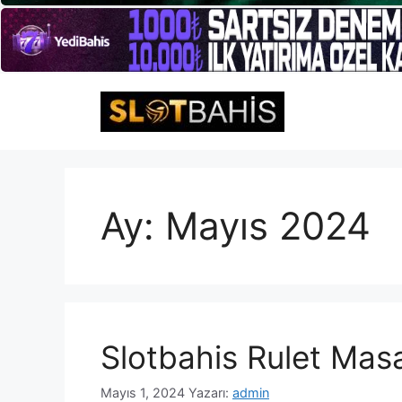
İçeriğe
atla
Ay:
Mayıs 2024
Slotbahis Rulet Masa
Mayıs 1, 2024
Yazarı:
admin