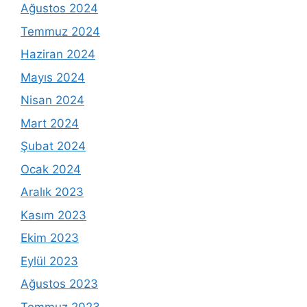
Ağustos 2024
Temmuz 2024
Haziran 2024
Mayıs 2024
Nisan 2024
Mart 2024
Şubat 2024
Ocak 2024
Aralık 2023
Kasım 2023
Ekim 2023
Eylül 2023
Ağustos 2023
Temmuz 2023