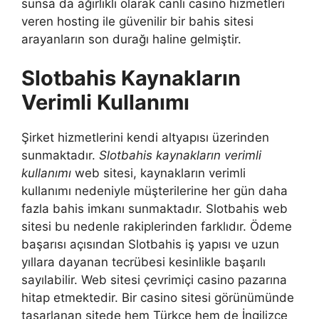
sunsa da ağırlıklı olarak canlı casino hizmetleri
veren hosting ile güvenilir bir bahis sitesi
arayanların son durağı haline gelmiştir.
Slotbahis Kaynakların
Verimli Kullanımı
Şirket hizmetlerini kendi altyapısı üzerinden
sunmaktadır.
Slotbahis kaynakların verimli
kullanımı
web sitesi, kaynakların verimli
kullanımı nedeniyle müşterilerine her gün daha
fazla bahis imkanı sunmaktadır. Slotbahis web
sitesi bu nedenle rakiplerinden farklıdır. Ödeme
başarısı açısından Slotbahis iş yapısı ve uzun
yıllara dayanan tecrübesi kesinlikle başarılı
sayılabilir. Web sitesi çevrimiçi casino pazarına
hitap etmektedir. Bir casino sitesi görünümünde
tasarlanan sitede hem Türkçe hem de İngilizce