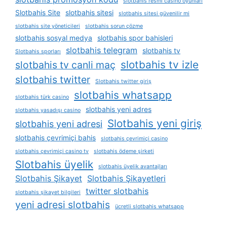
slotbahis resmi casino oyunları
Slotbahis Site
slotbahis sitesi
slotbahis sitesi güvenilir mi
slotbahis site yöneticileri
slotbahis sorun çözme
slotbahis sosyal medya
slotbahis spor bahisleri
slotbahis telegram
slotbahis tv
Slotbahis sporları
slotbahis tv izle
slotbahis tv canli maç
slotbahis twitter
Slotbahis twitter giriş
slotbahis whatsapp
slotbahis türk casino
slotbahis yeni adres
slotbahis yasadışı casino
Slotbahis yeni giriş
slotbahis yeni adresi
slotbahis çevrimiçi bahis
slotbahis çevrimiçi casino
slotbahis çevrimiçi casino tv
slotbahis ödeme şirketi
Slotbahis üyelik
slotbahis üyelik avantajları
Slotbahis Şikayet
Slotbahis Şikayetleri
twitter slotbahis
slotbahis şikayet bilgileri
yeni adresi slotbahis
ücretli slotbahis whatsapp