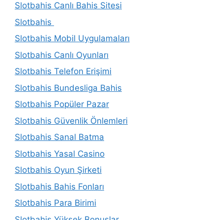
Slotbahis Canlı Bahis Sitesi
Slotbahis
Slotbahis Mobil Uygulamaları
Slotbahis Canlı Oyunları
Slotbahis Telefon Erişimi
Slotbahis Bundesliga Bahis
Slotbahis Popüler Pazar
Slotbahis Güvenlik Önlemleri
Slotbahis Sanal Batma
Slotbahis Yasal Casino
Slotbahis Oyun Şirketi
Slotbahis Bahis Fonları
Slotbahis Para Birimi
Slotbahis Yüksek Bonuslar