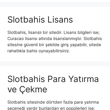
Slotbahis Lisans
Slotbahis, lisanslı bir sitedir. Lisans bilgileri ise;
Curacao lisansı altında lisanslanmıştır. Slotbahis
sitesine güvenli bir şekilde giriş yapabilir, sitede
rahatlıkla bahis oynayabilirsiniz.
Slotbahis Para Yatırma
ve Çekme
Slotbahis sitesinde dörtden fazla para yatırma
seçeneği vardır bunlardan en popülerleri ise;