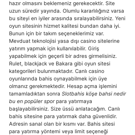
hazır olmasını beklemeniz gerekecektir. Site
uzun süredir yayında. Olumlu kararlılığınız varsa
bu siteyi en iyiler arasında sıralayabilirsiniz. Yeni
oyun sitesinin hizmet kalitesi bundan daha iyi.
Bunun için bir takım seçeneklerimiz var.
Mevduat teknolojisi yasa dışı casino sitelerine
yatırım yapmak için kullanılabilir. Giriş
yapabilmek için geçerli bir adres girmelisiniz.
Rulet, blackjack ve Bakara gibi oyun sitesi
kategorileri bulunmaktadır. Canlı casino
oyunlarında bahis oynayabilmek için üye
olmanız gerekmektedir. Hesap açma işlemini
tamamladıktan sonra
Slotbahis köşe bahsi nedir
bu en popüler spor
para yatırmaya
başlayabilirsiniz. Size üssü anlatacağım. Canlı
bahis sitesine para yatırmak daha güvenlidir.
Adresin sanal olan bir kısmı var. Bahis sitesi
para yatırma yöntemi veya limit seçeneği