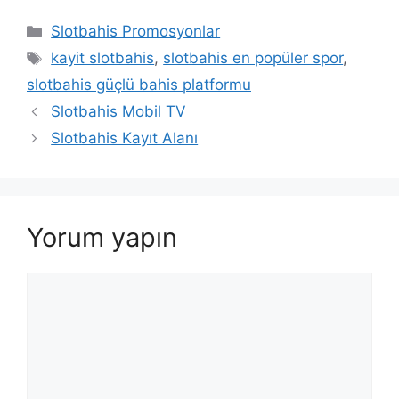
Kategoriler
Slotbahis Promosyonlar
Etiketler
kayit slotbahis
,
slotbahis en popüler spor
,
slotbahis güçlü bahis platformu
Slotbahis Mobil TV
Slotbahis Kayıt Alanı
Yorum yapın
Yorum