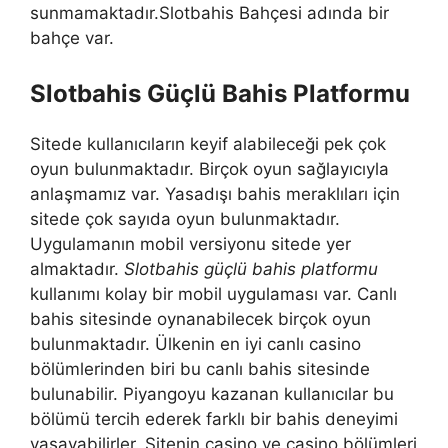
sunmamaktadır.Slotbahis Bahçesi adında bir
bahçe var.
Slotbahis Güçlü Bahis Platformu
Sitede kullanıcıların keyif alabileceği pek çok
oyun bulunmaktadır. Birçok oyun sağlayıcıyla
anlaşmamız var. Yasadışı bahis meraklıları için
sitede çok sayıda oyun bulunmaktadır.
Uygulamanın mobil versiyonu sitede yer
almaktadır.
Slotbahis güçlü bahis platformu
kullanımı kolay bir mobil uygulaması var. Canlı
bahis sitesinde oynanabilecek birçok oyun
bulunmaktadır. Ülkenin en iyi canlı casino
bölümlerinden biri bu canlı bahis sitesinde
bulunabilir. Piyangoyu kazanan kullanıcılar bu
bölümü tercih ederek farklı bir bahis deneyimi
yaşayabilirler. Sitenin casino ve casino bölümleri