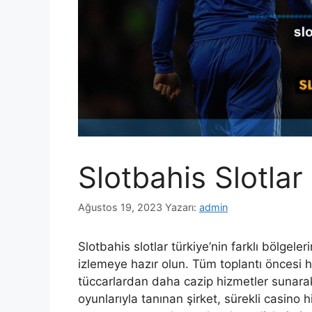
Slotbahis Slotlar
Ağustos 19, 2023
Yazarı:
admin
Slotbahis slotlar türkiye’nin farklı bölgele
izlemeye hazır olun. Tüm toplantı öncesi 
tüccarlardan daha cazip hizmetler sunarak
oyunlarıyla tanınan şirket, sürekli casino 