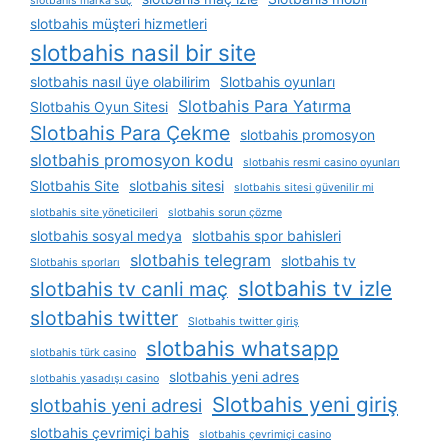
slotbahis marka suç
slotbahis müşteri hizmetleri
slotbahis nasil bir site
slotbahis nasıl üye olabilirim
Slotbahis oyunları
Slotbahis Para Yatırma
Slotbahis Oyun Sitesi
Slotbahis Para Çekme
slotbahis promosyon
slotbahis promosyon kodu
slotbahis resmi casino oyunları
Slotbahis Site
slotbahis sitesi
slotbahis sitesi güvenilir mi
slotbahis site yöneticileri
slotbahis sorun çözme
slotbahis sosyal medya
slotbahis spor bahisleri
slotbahis telegram
slotbahis tv
Slotbahis sporları
slotbahis tv izle
slotbahis tv canli maç
slotbahis twitter
Slotbahis twitter giriş
slotbahis whatsapp
slotbahis türk casino
slotbahis yeni adres
slotbahis yasadışı casino
Slotbahis yeni giriş
slotbahis yeni adresi
slotbahis çevrimiçi bahis
slotbahis çevrimiçi casino