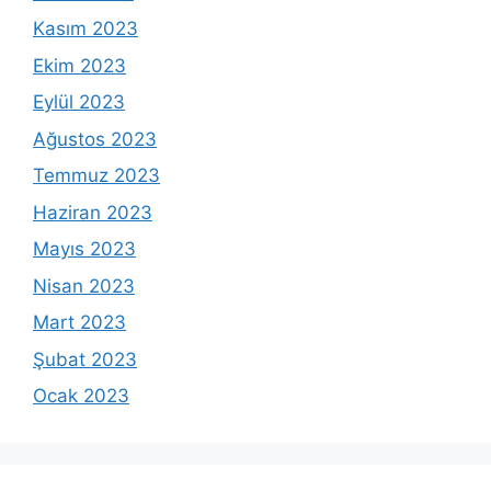
Kasım 2023
Ekim 2023
Eylül 2023
Ağustos 2023
Temmuz 2023
Haziran 2023
Mayıs 2023
Nisan 2023
Mart 2023
Şubat 2023
Ocak 2023