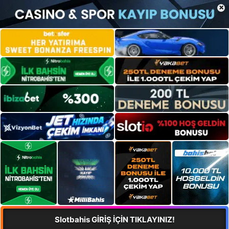
×
Slotbahis GİRİŞ İÇİN TIKLAYINIZ!