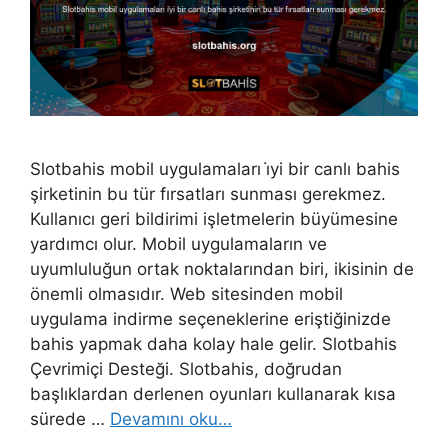
Slotbahis mobil uygulamaları i̇yi bir canlı bahis
şirketinin bu tür fırsatları sunması gerekmez.
Kullanıcı geri bildirimi işletmelerin büyümesine
yardımcı olur. Mobil uygulamaların ve
uyumluluğun ortak noktalarından biri, ikisinin de
önemli olmasıdır. Web sitesinden mobil
uygulama indirme seçeneklerine eriştiğinizde
bahis yapmak daha kolay hale gelir. Slotbahis
Çevrimiçi Desteği. Slotbahis, doğrudan
başlıklardan derlenen oyunları kullanarak kısa
sürede …
Devamını oku…