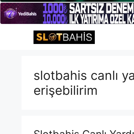
İçeriğe
atla
slotbahis canlı y
erişebilirim