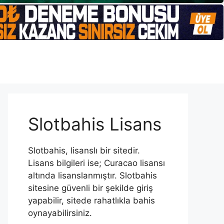
Slotbahis Lisans
Slotbahis, lisanslı bir sitedir.
Lisans bilgileri ise; Curacao lisansı
altında lisanslanmıştır. Slotbahis
sitesine güvenli bir şekilde giriş
yapabilir, sitede rahatlıkla bahis
oynayabilirsiniz.