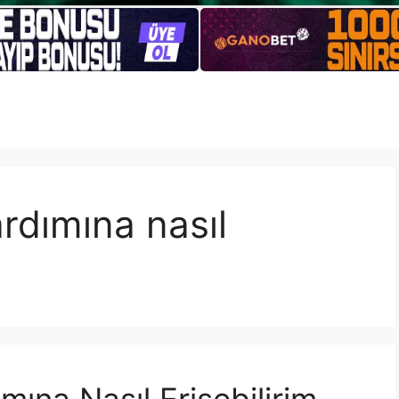
ardımına nasıl