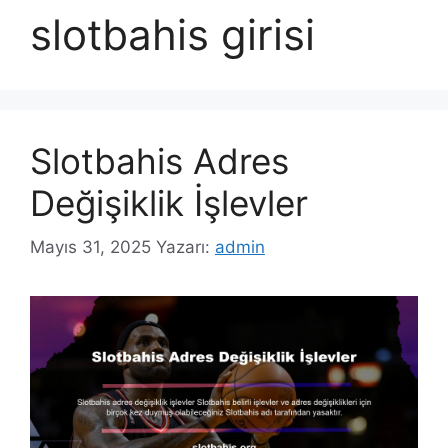
slotbahis girisi
Slotbahis Adres
Değişiklik İşlevler
Mayıs 31, 2025
Yazarı:
admin