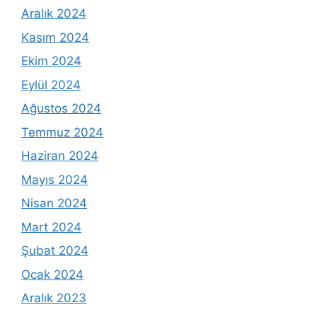
Aralık 2024
Kasım 2024
Ekim 2024
Eylül 2024
Ağustos 2024
Temmuz 2024
Haziran 2024
Mayıs 2024
Nisan 2024
Mart 2024
Şubat 2024
Ocak 2024
Aralık 2023