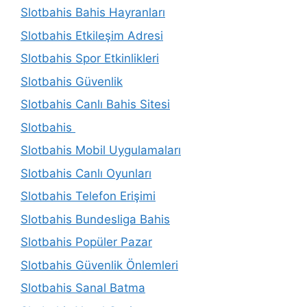
Slotbahis Bahis Hayranları
Slotbahis Etkileşim Adresi
Slotbahis Spor Etkinlikleri
Slotbahis Güvenlik
Slotbahis Canlı Bahis Sitesi
Slotbahis
Slotbahis Mobil Uygulamaları
Slotbahis Canlı Oyunları
Slotbahis Telefon Erişimi
Slotbahis Bundesliga Bahis
Slotbahis Popüler Pazar
Slotbahis Güvenlik Önlemleri
Slotbahis Sanal Batma