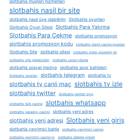
slotbahis müşteri hizmetleri
slotbahis nasil bir site
slotbahis nasıl üye olabilirim
Slotbahis oyunları
Slotbahis Para Yatırma
Slotbahis Oyun Sitesi
Slotbahis Para Çekme
slotbahis promosyon
slotbahis promosyon kodu
slotbahis resmi casino oyunları
Slotbahis Site
slotbahis sitesi
slotbahis sitesi güvenilir mi
slotbahis site yöneticileri
slotbahis sorun çözme
slotbahis sosyal medya
slotbahis spor bahisleri
slotbahis telegram
slotbahis tv
Slotbahis sporları
slotbahis tv izle
slotbahis tv canli maç
slotbahis twitter
Slotbahis twitter giriş
slotbahis whatsapp
slotbahis türk casino
slotbahis yeni adres
slotbahis yasadışı casino
Slotbahis yeni giriş
slotbahis yeni adresi
slotbahis çevrimiçi bahis
slotbahis çevrimiçi casino
slotbahis çevrimiçi casino tv
slotbahis ödeme şirketi