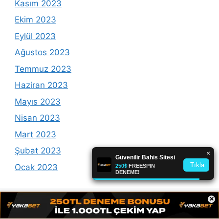
Kasım 2023
Ekim 2023
Eylül 2023
Ağustos 2023
Temmuz 2023
Haziran 2023
Mayıs 2023
Nisan 2023
Mart 2023
Şubat 2023
Ocak 2023
×
Avrasya'nın en büyük reklam platformunda olmak için