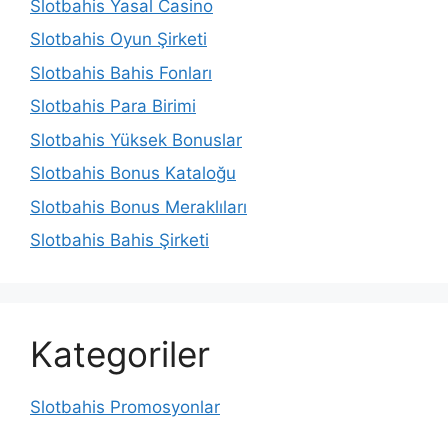
Slotbahis Yasal Casino
Slotbahis Oyun Şirketi
Slotbahis Bahis Fonları
Slotbahis Para Birimi
Slotbahis Yüksek Bonuslar
Slotbahis Bonus Kataloğu
Slotbahis Bonus Meraklıları
Slotbahis Bahis Şirketi
Kategoriler
Slotbahis Promosyonlar