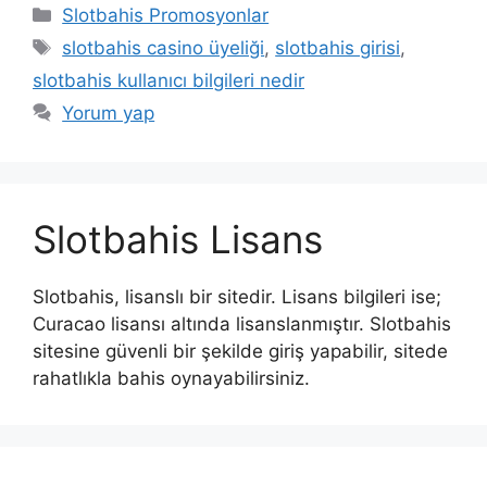
Kategoriler
Slotbahis Promosyonlar
Etiketler
slotbahis casino üyeliği
,
slotbahis girisi
,
slotbahis kullanıcı bilgileri nedir
Yorum yap
Slotbahis Lisans
Slotbahis, lisanslı bir sitedir. Lisans bilgileri ise;
Curacao lisansı altında lisanslanmıştır. Slotbahis
sitesine güvenli bir şekilde giriş yapabilir, sitede
rahatlıkla bahis oynayabilirsiniz.