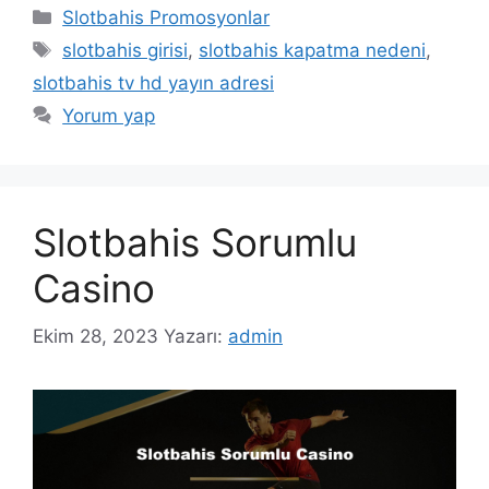
Kategoriler
Slotbahis Promosyonlar
Etiketler
slotbahis girisi
,
slotbahis kapatma nedeni
,
slotbahis tv hd yayın adresi
Yorum yap
Slotbahis Sorumlu
Casino
Ekim 28, 2023
Yazarı:
admin