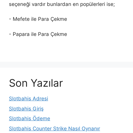
seçeneği vardır bunlardan en popülerleri ise;
- Mefete ile Para Çekme
- Papara ile Para Çekme
Son Yazılar
Slotbahis Adresi
Slotbahis Giriş
Slotbahis Ödeme
Slotbahis Counter Strike Nasıl Oynanır