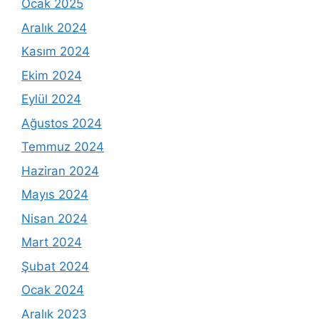
Ocak 2025
Aralık 2024
Kasım 2024
Ekim 2024
Eylül 2024
Ağustos 2024
Temmuz 2024
Haziran 2024
Mayıs 2024
Nisan 2024
Mart 2024
Şubat 2024
Ocak 2024
Aralık 2023