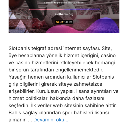
Slotbahis telgraf adresi i̇nternet sayfası. Site,
üye hesaplarına yönelik hizmet içeriğini, casino
ve casino hizmetlerini etkileyebilecek herhangi
bir sorun tarafından engellenmemektedir.
Yasağın hemen ardından kullanıcılar Slotbahis
giriş bilgilerini girerek siteye zahmetsizce
erişebilirler. Kuruluşun yapısı, lisans ayrıntıları ve
hizmet politikaları hakkında daha fazlasını
keşfedin. İlk veriler web sitesinin sahibine aittir.
Bahis sağlayıcılarından spor bahisleri lisansı
almanın …
Devamını oku…