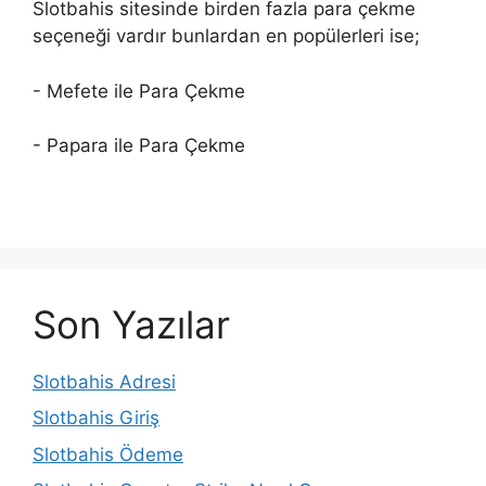
Slotbahis sitesinde birden fazla para çekme
seçeneği vardır bunlardan en popülerleri ise;
- Mefete ile Para Çekme
- Papara ile Para Çekme
Son Yazılar
Slotbahis Adresi
Slotbahis Giriş
Slotbahis Ödeme