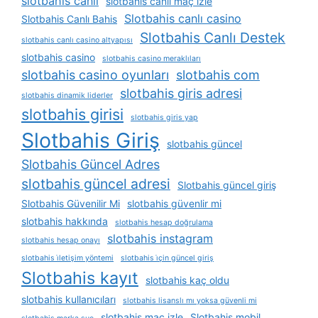
slotbahis canli
slotbahis canli maç izle
Slotbahis canlı casino
Slotbahis Canlı Bahis
Slotbahis Canlı Destek
slotbahis canlı casino altyapısı
slotbahis casino
slotbahis casino meraklıları
slotbahis casino oyunları
slotbahis com
slotbahis giris adresi
slotbahis dinamik liderler
slotbahis girisi
slotbahis giris yap
Slotbahis Giriş
slotbahis güncel
Slotbahis Güncel Adres
slotbahis güncel adresi
Slotbahis güncel giriş
Slotbahis Güvenilir Mi
slotbahis güvenlir mi
slotbahis hakkında
slotbahis hesap doğrulama
slotbahis instagram
slotbahis hesap onayı
slotbahis i̇letişim yöntemi
slotbahis i̇çin güncel giriş
Slotbahis kayıt
slotbahis kaç oldu
slotbahis kullanıcıları
slotbahis lisanslı mı yoksa güvenli mi
slotbahis maç izle
Slotbahis mobil