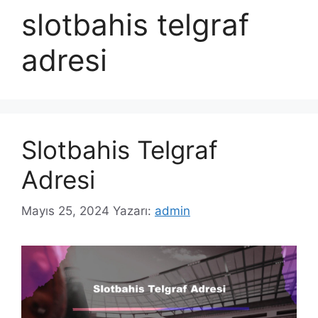
slotbahis telgraf
adresi
Slotbahis Telgraf
Adresi
Mayıs 25, 2024
Yazarı:
admin