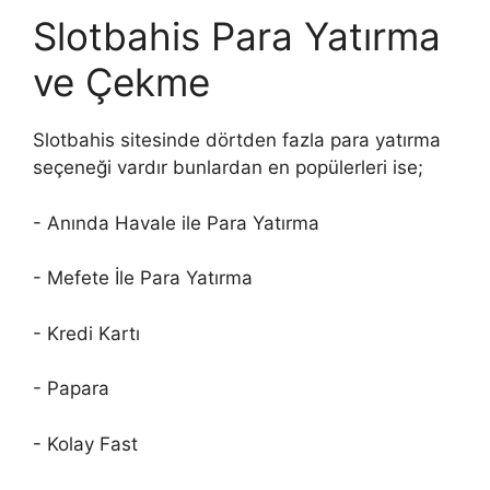
Slotbahis Para Yatırma
ve Çekme
Slotbahis sitesinde dörtden fazla para yatırma
seçeneği vardır bunlardan en popülerleri ise;
- Anında Havale ile Para Yatırma
- Mefete İle Para Yatırma
- Kredi Kartı
- Papara
- Kolay Fast