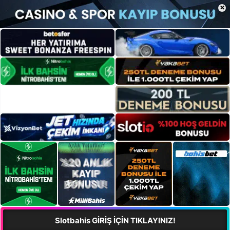
×
Slotbahis GİRİŞ İÇİN TIKLAYINIZ!