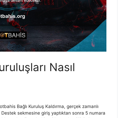
uruluşları Nasıl
 Slotbahis Bağlı Kuruluş Kaldırma, gerçek zamanlı
 Destek sekmesine giriş yaptıktan sonra 5 numara