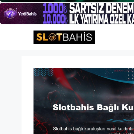
İçeriğe
atla