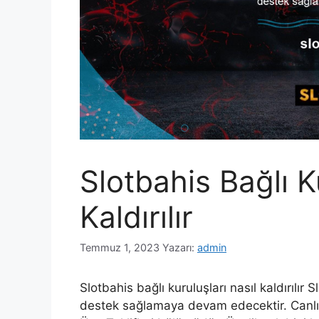
Slotbahis Bağlı K
Kaldırılır
Temmuz 1, 2023
Yazarı:
admin
Slotbahis bağlı kuruluşları nasıl kaldırılır
destek sağlamaya devam edecektir. Canlı