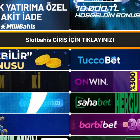
Slotbahis GİRİŞ İÇİN TIKLAYINIZ!