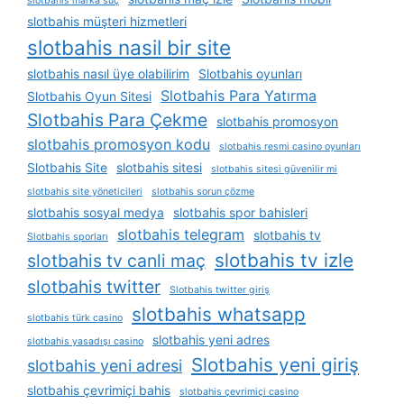
slotbahis marka suç
slotbahis müşteri hizmetleri
slotbahis nasil bir site
slotbahis nasıl üye olabilirim
Slotbahis oyunları
Slotbahis Para Yatırma
Slotbahis Oyun Sitesi
Slotbahis Para Çekme
slotbahis promosyon
slotbahis promosyon kodu
slotbahis resmi casino oyunları
Slotbahis Site
slotbahis sitesi
slotbahis sitesi güvenilir mi
slotbahis site yöneticileri
slotbahis sorun çözme
slotbahis sosyal medya
slotbahis spor bahisleri
slotbahis telegram
slotbahis tv
Slotbahis sporları
slotbahis tv izle
slotbahis tv canli maç
slotbahis twitter
Slotbahis twitter giriş
slotbahis whatsapp
slotbahis türk casino
slotbahis yeni adres
slotbahis yasadışı casino
Slotbahis yeni giriş
slotbahis yeni adresi
slotbahis çevrimiçi bahis
slotbahis çevrimiçi casino