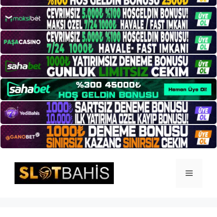
İçeriğe
atla
Menü