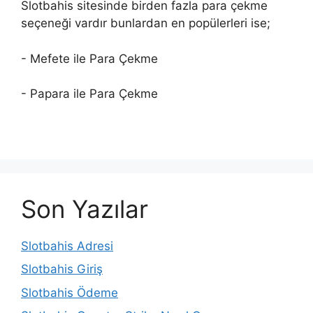
Slotbahis sitesinde birden fazla para çekme
seçeneği vardır bunlardan en popülerleri ise;
- Mefete ile Para Çekme
- Papara ile Para Çekme
Son Yazılar
Slotbahis Adresi
Slotbahis Giriş
Slotbahis Ödeme