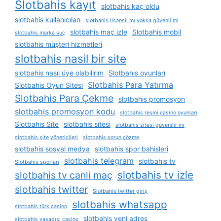
Slotbahis kayıt
slotbahis kaç oldu
slotbahis kullanıcıları
slotbahis lisanslı mı yoksa güvenli mi
slotbahis maç izle
Slotbahis mobil
slotbahis marka suç
slotbahis müşteri hizmetleri
slotbahis nasil bir site
slotbahis nasıl üye olabilirim
Slotbahis oyunları
Slotbahis Para Yatırma
Slotbahis Oyun Sitesi
Slotbahis Para Çekme
slotbahis promosyon
slotbahis promosyon kodu
slotbahis resmi casino oyunları
Slotbahis Site
slotbahis sitesi
slotbahis sitesi güvenilir mi
slotbahis site yöneticileri
slotbahis sorun çözme
slotbahis sosyal medya
slotbahis spor bahisleri
slotbahis telegram
slotbahis tv
Slotbahis sporları
slotbahis tv izle
slotbahis tv canli maç
slotbahis twitter
Slotbahis twitter giriş
slotbahis whatsapp
slotbahis türk casino
slotbahis yeni adres
slotbahis yasadışı casino