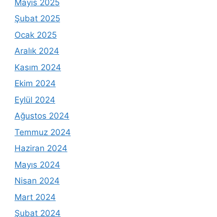
Mayıs 2025
Şubat 2025
Ocak 2025
Aralık 2024
Kasım 2024
Ekim 2024
Eylül 2024
Ağustos 2024
Temmuz 2024
Haziran 2024
Mayıs 2024
Nisan 2024
Mart 2024
Şubat 2024