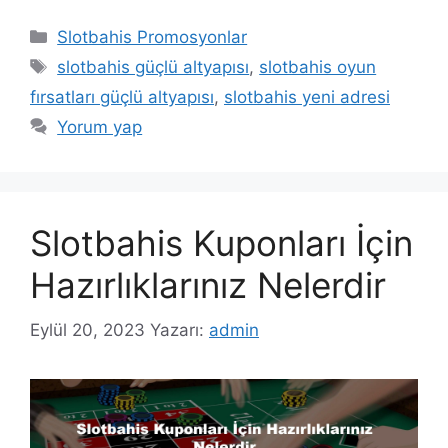
Kategoriler
Slotbahis Promosyonlar
Etiketler
slotbahis güçlü altyapısı
,
slotbahis oyun
fırsatları güçlü altyapısı
,
slotbahis yeni adresi
Yorum yap
Slotbahis Kuponları İçin
Hazırlıklarınız Nelerdir
Eylül 20, 2023
Yazarı:
admin