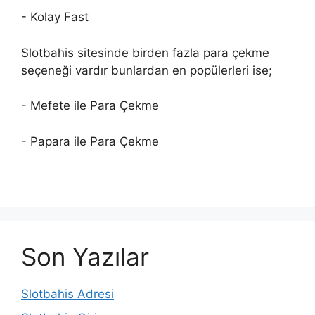
- Kolay Fast
Slotbahis sitesinde birden fazla para çekme
seçeneği vardır bunlardan en popülerleri ise;
- Mefete ile Para Çekme
- Papara ile Para Çekme
Son Yazılar
Slotbahis Adresi