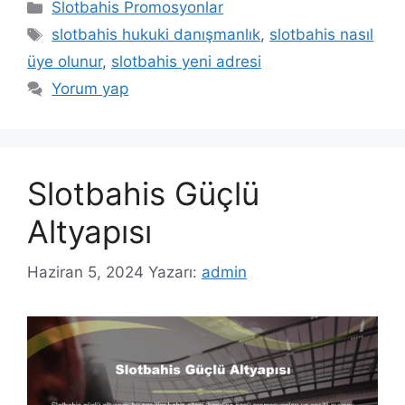
Kategoriler
Slotbahis Promosyonlar
Etiketler
slotbahis hukuki danışmanlık
,
slotbahis nasıl
üye olunur
,
slotbahis yeni adresi
Yorum yap
Slotbahis Güçlü
Altyapısı
Haziran 5, 2024
Yazarı:
admin