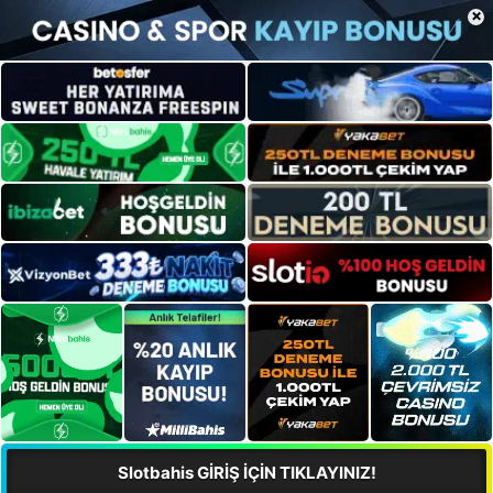
×
Slotbahis GİRİŞ İÇİN TIKLAYINIZ!