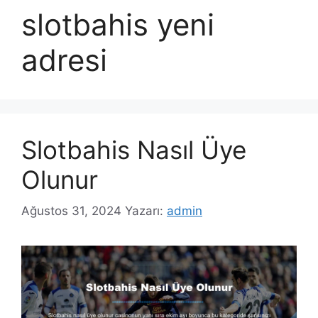
slotbahis yeni
adresi
Slotbahis Nasıl Üye
Olunur
Ağustos 31, 2024
Yazarı:
admin