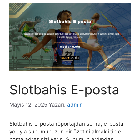
Slotbahis E-posta
Mayıs 12, 2025
Yazarı:
admin
Slotbahis e-posta röportajdan sonra, e-posta
yoluyla sunumunuzun bir özetini almak için e-
posta adresinizi verin. Sunumun ardından,