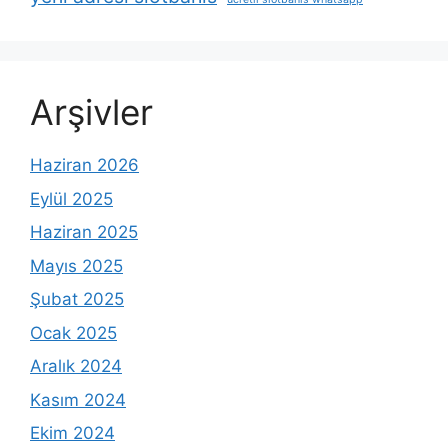
Arşivler
Haziran 2026
Eylül 2025
Haziran 2025
Mayıs 2025
Şubat 2025
Ocak 2025
Aralık 2024
Kasım 2024
Ekim 2024