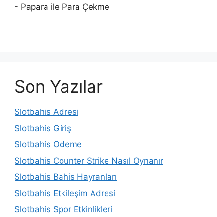
- Papara ile Para Çekme
Son Yazılar
Slotbahis Adresi
Slotbahis Giriş
Slotbahis Ödeme
Slotbahis Counter Strike Nasıl Oynanır
Slotbahis Bahis Hayranları
Slotbahis Etkileşim Adresi
Slotbahis Spor Etkinlikleri