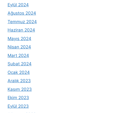
Eylül 2024
Ağustos 2024
Temmuz 2024
Haziran 2024
Mayıs 2024
Nisan 2024
Mart 2024
Şubat 2024
Ocak 2024
Aralık 2023
Kasım 2023
Ekim 2023
Eylül 2023