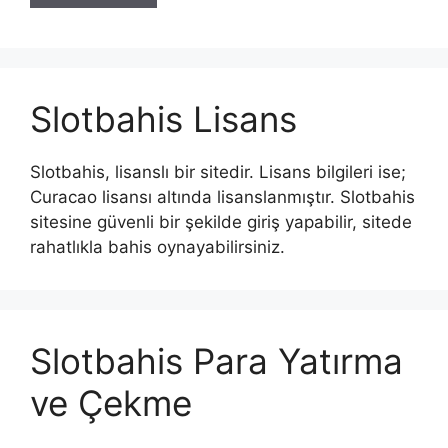
Slotbahis Lisans
Slotbahis, lisanslı bir sitedir. Lisans bilgileri ise;
Curacao lisansı altında lisanslanmıştır. Slotbahis
sitesine güvenli bir şekilde giriş yapabilir, sitede
rahatlıkla bahis oynayabilirsiniz.
Slotbahis Para Yatırma
ve Çekme