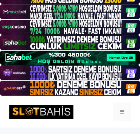
İçeriğe
atla
Menü