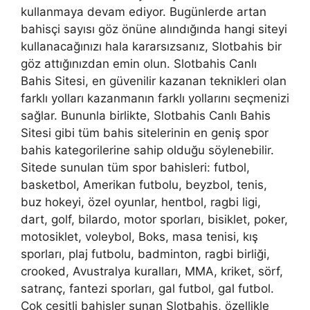
kullanmaya devam ediyor. Bugünlerde artan
bahisçi sayısı göz önüne alındığında hangi siteyi
kullanacağınızı hala kararsızsanız, Slotbahis bir
göz attığınızdan emin olun. Slotbahis Canlı
Bahis Sitesi, en güvenilir kazanan teknikleri olan
farklı yolları kazanmanın farklı yollarını seçmenizi
sağlar. Bununla birlikte, Slotbahis Canlı Bahis
Sitesi gibi tüm bahis sitelerinin en geniş spor
bahis kategorilerine sahip olduğu söylenebilir.
Sitede sunulan tüm spor bahisleri: futbol, ​​
basketbol, ​​Amerikan futbolu, beyzbol, tenis,
buz hokeyi, özel oyunlar, hentbol, ​​ragbi ligi,
dart, golf, bilardo, motor sporları, bisiklet, poker,
motosiklet, voleybol, Boks, masa tenisi, kış
sporları, plaj futbolu, badminton, ragbi birliği,
crooked, Avustralya kuralları, MMA, kriket, sörf,
satranç, fantezi sporları, gal futbol, ​​gal futbol.
Çok çeşitli bahisler sunan Slotbahis, özellikle