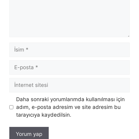
İsim
E-
posta
İnternet
sitesi
Daha sonraki yorumlarımda kullanılması için
adım, e-posta adresim ve site adresim bu
tarayıcıya kaydedilsin.