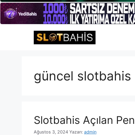
İçeriğe
atla
güncel slotbahis
Slotbahis Açılan Pe
Ağustos 3, 2024
Yazarı:
admin