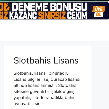
Slotbahis Lisans
Slotbahis, lisanslı bir sitedir.
Lisans bilgileri ise; Curacao lisansı
altında lisanslanmıştır. Slotbahis
sitesine güvenli bir şekilde giriş
yapabilir, sitede rahatlıkla bahis
oynayabilirsiniz.