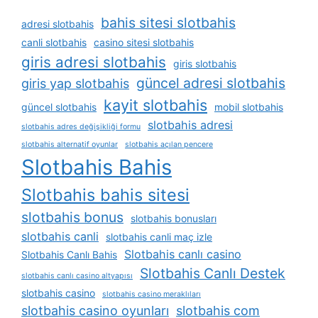
bahis sitesi slotbahis
adresi slotbahis
canli slotbahis
casino sitesi slotbahis
giris adresi slotbahis
giris slotbahis
güncel adresi slotbahis
giris yap slotbahis
kayit slotbahis
güncel slotbahis
mobil slotbahis
slotbahis adresi
slotbahis adres değişikliği formu
slotbahis alternatif oyunlar
slotbahis açılan pencere
Slotbahis Bahis
Slotbahis bahis sitesi
slotbahis bonus
slotbahis bonusları
slotbahis canli
slotbahis canli maç izle
Slotbahis canlı casino
Slotbahis Canlı Bahis
Slotbahis Canlı Destek
slotbahis canlı casino altyapısı
slotbahis casino
slotbahis casino meraklıları
slotbahis casino oyunları
slotbahis com