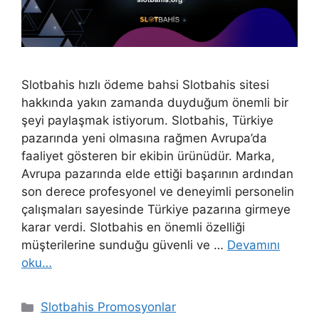
Slotbahis hızlı ödeme bahsi Slotbahis sitesi
hakkında yakın zamanda duyduğum önemli bir
şeyi paylaşmak istiyorum. Slotbahis, Türkiye
pazarında yeni olmasına rağmen Avrupa’da
faaliyet gösteren bir ekibin ürünüdür. Marka,
Avrupa pazarında elde ettiği başarının ardından
son derece profesyonel ve deneyimli personelin
çalışmaları sayesinde Türkiye pazarına girmeye
karar verdi. Slotbahis en önemli özelliği
müşterilerine sunduğu güvenli ve …
Devamını
oku…
Kategoriler
Slotbahis Promosyonlar