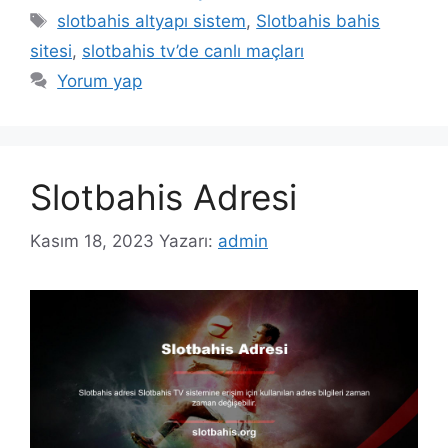
Etiketler
slotbahis altyapı sistem
,
Slotbahis bahis
sitesi
,
slotbahis tv’de canlı maçları
Yorum yap
Slotbahis Adresi
Kasım 18, 2023
Yazarı:
admin