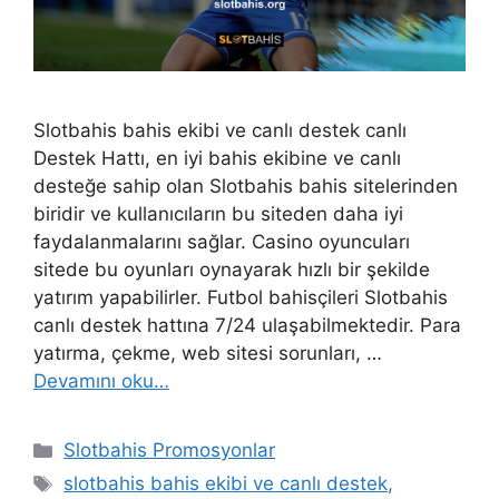
Slotbahis bahis ekibi ve canlı destek canlı
Destek Hattı, en iyi bahis ekibine ve canlı
desteğe sahip olan Slotbahis bahis sitelerinden
biridir ve kullanıcıların bu siteden daha iyi
faydalanmalarını sağlar. Casino oyuncuları
sitede bu oyunları oynayarak hızlı bir şekilde
yatırım yapabilirler. Futbol bahisçileri Slotbahis
canlı destek hattına 7/24 ulaşabilmektedir. Para
yatırma, çekme, web sitesi sorunları, …
Devamını oku…
Kategoriler
Slotbahis Promosyonlar
Etiketler
slotbahis bahis ekibi ve canlı destek
,