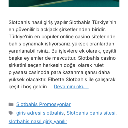
Slotbahis nasıl giriş yapılır Slotbahis Türkiye’nin
en güvenilir blackjack şirketlerinden biridir.
Türkiye’nin en popüler online casino sitelerinde
bahis oynamak istiyorsanız yüksek oranlardan
yararlanabilirsiniz. Bu işlevlere ek olarak, çeşitli
başka eylemler de mevcuttur. Slotbahis casino
şirketini seçen herkesin doğal olarak rulet
piyasası casinoda para kazanma şansı daha
yüksek olacaktır. Elbette Slotbahis ile çalışarak
çeşitli hoş geldin …
Devamını oku…
Kategoriler
Slotbahis Promosyonlar
Etiketler
giris adresi slotbahis
,
Slotbahis bahis sitesi
,
slotbahis nasıl giriş yapılır