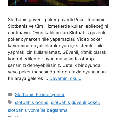
Slotbahis güvenli poker güvenli Poker teriminin
Slotbahis ve tüm Hizmetlerde kullanılabileceğini
unutmayın. Oyun katılımcıları Slotbahis güvenli
poker oynarken hile yapamazlar. Video poker
kavramına dayalı olarak oyun içi sistemler hile
yapmak için kullanılamaz. Güvenli, ritmik olarak
kontrol edilen bir oyun masasında oturup
şansınızı deneyebilirsiniz. Üstelik bir oyunda
veya poker masasında birden fazla oyuncunun
bir araya gelerek …
Devamını oku…
Kategoriler
Slotbahis Promosyonlar
Etiketler
slotbahis bonus
,
slotbahis güvenli poker
,
slotbahis vpn'e i̇le bağlanma