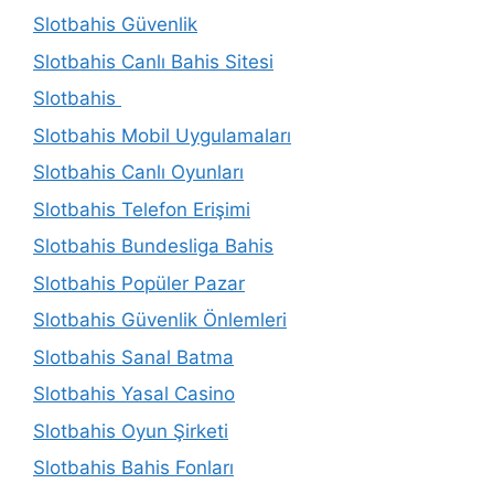
Slotbahis Güvenlik
Slotbahis Canlı Bahis Sitesi
Slotbahis
Slotbahis Mobil Uygulamaları
Slotbahis Canlı Oyunları
Slotbahis Telefon Erişimi
Slotbahis Bundesliga Bahis
Slotbahis Popüler Pazar
Slotbahis Güvenlik Önlemleri
Slotbahis Sanal Batma
Slotbahis Yasal Casino
Slotbahis Oyun Şirketi
Slotbahis Bahis Fonları