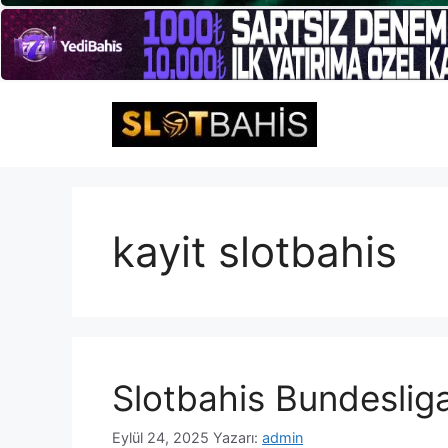
İçeriğe
atla
kayit slotbahis
Slotbahis Bundeslig
Eylül 24, 2025
Yazarı:
admin