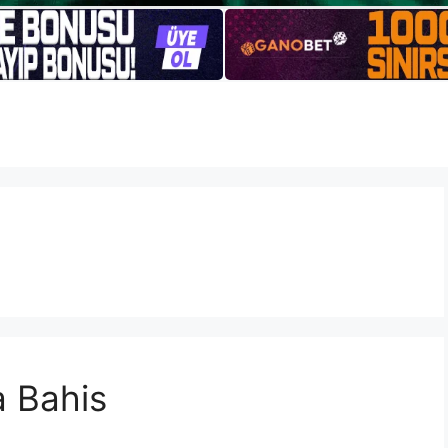
a Bahis