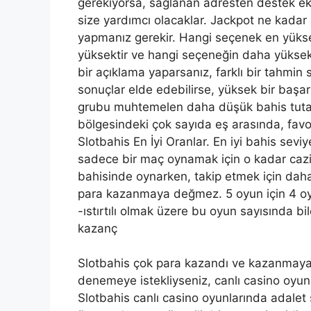
gerekiyorsa, sağlanan adresten destek eki
size yardımcı olacaklar. Jackpot ne kadar 
yapmanız gerekir. Hangi seçenek en yüksek 
yüksektir ve hangi seçeneğin daha yüksek
bir açıklama yaparsanız, farklı bir tahmin
sonuçlar elde edebilirse, yüksek bir başar
grubu muhtemelen daha düşük bahis tutarla
bölgesindeki çok sayıda eş arasında, favor
Slotbahis En İyi Oranlar. En iyi bahis sevi
sadece bir maç oynamak için o kadar cazip
bahisinde oynarken, takip etmek için dah
para kazanmaya değmez. 5 oyun için 4 oy
-ıstırtılı olmak üzere bu oyun sayısında bi
kazanç
Slotbahis çok para kazandı ve kazanmaya
denemeye istekliyseniz, canlı casino oyu
Slotbahis canlı casino oyunlarında adalet 