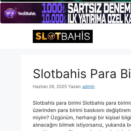
İçeriğe
atla
Slotbahis Para Bi
Haziran 28, 2025
Yazarı:
admin
Slotbahis para birimi Slotbahis para birimi
üzerinden para birimi baskısını değiştireme
miyim? Üzgünüm, herhangi bir kişisel bilgi
alınacağını bilmek istiyorsanız, yukarıda be