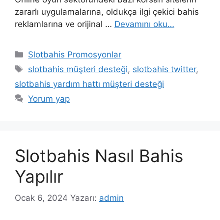
zararlı uygulamalarına, oldukça ilgi çekici bahis
reklamlarına ve orijinal …
Devamını oku…
Kategoriler
Slotbahis Promosyonlar
Etiketler
slotbahis müşteri desteği
,
slotbahis twitter
,
slotbahis yardım hattı müşteri desteği
Yorum yap
Slotbahis Nasıl Bahis
Yapılır
Ocak 6, 2024
Yazarı:
admin