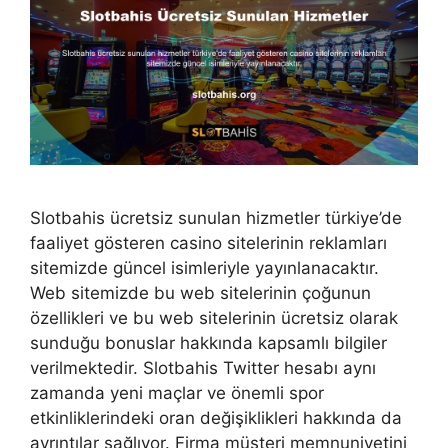
Slotbahis ücretsiz sunulan hizmetler türkiye’de
faaliyet gösteren casino sitelerinin reklamları
sitemizde güncel isimleriyle yayınlanacaktır.
Web sitemizde bu web sitelerinin çoğunun
özellikleri ve bu web sitelerinin ücretsiz olarak
sunduğu bonuslar hakkında kapsamlı bilgiler
verilmektedir. Slotbahis Twitter hesabı aynı
zamanda yeni maçlar ve önemli spor
etkinliklerindeki oran değişiklikleri hakkında da
ayrıntılar sağlıyor. Firma müşteri memnuniyetini