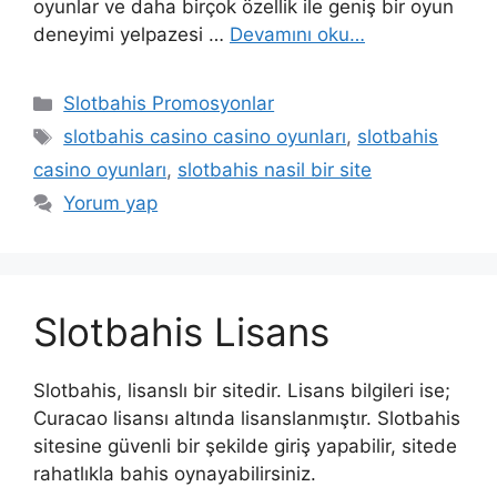
oyunlar ve daha birçok özellik ile geniş bir oyun
deneyimi yelpazesi …
Devamını oku…
Kategoriler
Slotbahis Promosyonlar
Etiketler
slotbahis casino casino oyunları
,
slotbahis
casino oyunları
,
slotbahis nasil bir site
Yorum yap
Slotbahis Lisans
Slotbahis, lisanslı bir sitedir. Lisans bilgileri ise;
Curacao lisansı altında lisanslanmıştır. Slotbahis
sitesine güvenli bir şekilde giriş yapabilir, sitede
rahatlıkla bahis oynayabilirsiniz.