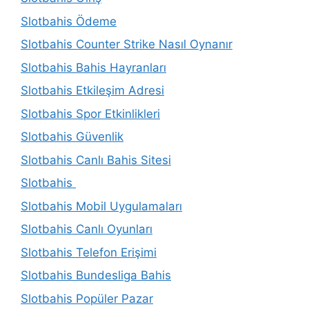
Slotbahis Ödeme
Slotbahis Counter Strike Nasıl Oynanır
Slotbahis Bahis Hayranları
Slotbahis Etkileşim Adresi
Slotbahis Spor Etkinlikleri
Slotbahis Güvenlik
Slotbahis Canlı Bahis Sitesi
Slotbahis
Slotbahis Mobil Uygulamaları
Slotbahis Canlı Oyunları
Slotbahis Telefon Erişimi
Slotbahis Bundesliga Bahis
Slotbahis Popüler Pazar