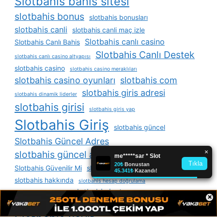
Slotbahis bahis sitesi
slotbahis bonus
slotbahis bonusları
slotbahis canli
slotbahis canli maç izle
Slotbahis canlı casino
Slotbahis Canlı Bahis
Slotbahis Canlı Destek
slotbahis canlı casino altyapısı
slotbahis casino
slotbahis casino meraklıları
slotbahis casino oyunları
slotbahis com
slotbahis giris adresi
slotbahis dinamik liderler
slotbahis girisi
slotbahis giris yap
Slotbahis Giriş
slotbahis güncel
Slotbahis Güncel Adres
slotbahis güncel adresi
Slotbahis güncel giriş
Slotbahis Güvenilir Mi
slotbahis güvenlir mi
slotbahis hakkında
slotbahis hesap doğrulama
slotbahis instagram
slotbahis hesap onayı
×
slotbahis i̇letişim yöntemi
slotbahis i̇çin güncel giriş