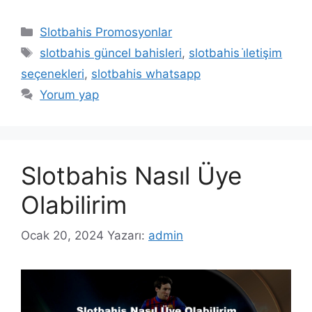
Kategoriler
Slotbahis Promosyonlar
Etiketler
slotbahis güncel bahisleri
,
slotbahis i̇letişim
seçenekleri
,
slotbahis whatsapp
Yorum yap
Slotbahis Nasıl Üye
Olabilirim
Ocak 20, 2024
Yazarı:
admin