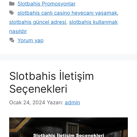
Kategoriler
Slotbahis Promosyonlar
Etiketler
slotbahis canlı casino heyecanı yaşamak
,
slotbahis güncel adresi
,
slotbahis kullanmak
nasıldır
Yorum yap
Slotbahis İletişim
Seçenekleri
Ocak 24, 2024
Yazarı:
admin