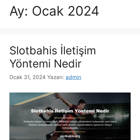
Ay:
Ocak 2024
Slotbahis İletişim
Yöntemi Nedir
Ocak 31, 2024
Yazarı:
admin