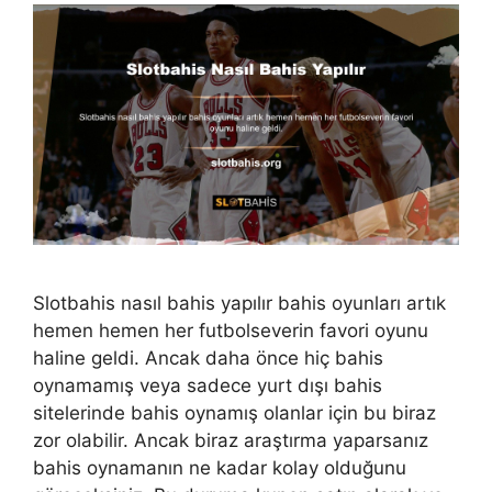
Slotbahis nasıl bahis yapılır bahis oyunları artık
hemen hemen her futbolseverin favori oyunu
haline geldi. Ancak daha önce hiç bahis
oynamamış veya sadece yurt dışı bahis
sitelerinde bahis oynamış olanlar için bu biraz
zor olabilir. Ancak biraz araştırma yaparsanız
bahis oynamanın ne kadar kolay olduğunu