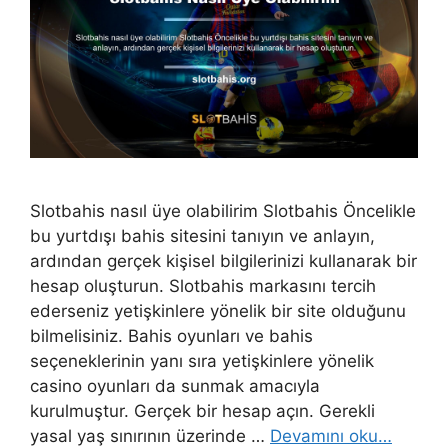
Slotbahis nasıl üye olabilirim Slotbahis Öncelikle
bu yurtdışı bahis sitesini tanıyın ve anlayın,
ardından gerçek kişisel bilgilerinizi kullanarak bir
hesap oluşturun. Slotbahis markasını tercih
ederseniz yetişkinlere yönelik bir site olduğunu
bilmelisiniz. Bahis oyunları ve bahis
seçeneklerinin yanı sıra yetişkinlere yönelik
casino oyunları da sunmak amacıyla
kurulmuştur. Gerçek bir hesap açın. Gerekli
yasal yaş sınırının üzerinde …
Devamını oku…