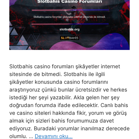
Slotbahis casino forumları şikâyetler internet
sitesinde de bitmedi. Slotbahis ile ilgili
şikâyetler konusunda casino forumlarını
araştırıyoruz çünkü bunlar ücretsizdir ve herkes
istediği her şeyi yazabilir. Akla gelen her şey
doğrudan forumda ifade edilecektir. Canlı bahis
ve casino siteleri hakkında fikir, yorum ve görüş
almak için sizleri bahis forumumuza davet
ediyoruz. Buradaki yorumlar inanılmaz derecede
olumlu. …
Devamını oku…