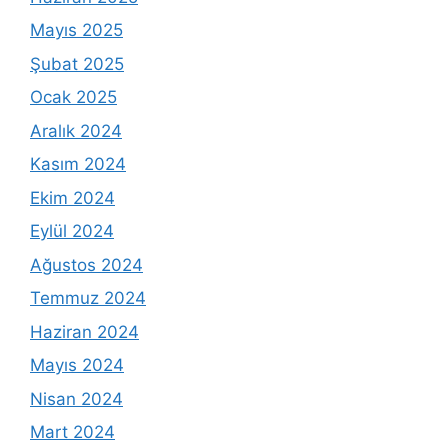
Mayıs 2025
Şubat 2025
Ocak 2025
Aralık 2024
Kasım 2024
Ekim 2024
Eylül 2024
Ağustos 2024
Temmuz 2024
Haziran 2024
Mayıs 2024
Nisan 2024
Mart 2024