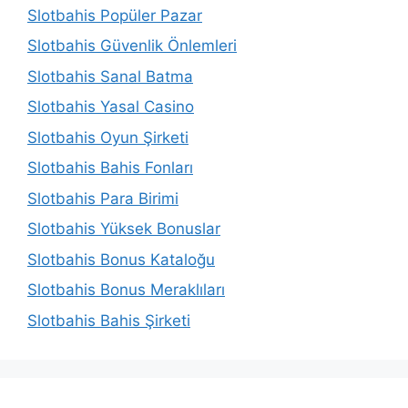
Slotbahis Popüler Pazar
Slotbahis Güvenlik Önlemleri
Slotbahis Sanal Batma
Slotbahis Yasal Casino
Slotbahis Oyun Şirketi
Slotbahis Bahis Fonları
Slotbahis Para Birimi
Slotbahis Yüksek Bonuslar
Slotbahis Bonus Kataloğu
Slotbahis Bonus Meraklıları
Slotbahis Bahis Şirketi