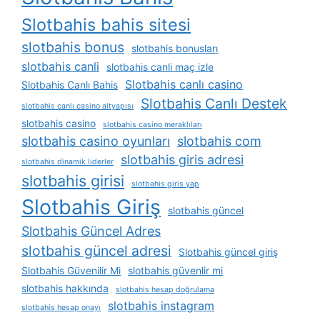
Slotbahis bahis sitesi
slotbahis bonus
slotbahis bonusları
slotbahis canli
slotbahis canli maç izle
Slotbahis canlı casino
Slotbahis Canlı Bahis
Slotbahis Canlı Destek
slotbahis canlı casino altyapısı
slotbahis casino
slotbahis casino meraklıları
slotbahis casino oyunları
slotbahis com
slotbahis giris adresi
slotbahis dinamik liderler
slotbahis girisi
slotbahis giris yap
Slotbahis Giriş
slotbahis güncel
Slotbahis Güncel Adres
slotbahis güncel adresi
Slotbahis güncel giriş
Slotbahis Güvenilir Mi
slotbahis güvenlir mi
slotbahis hakkında
slotbahis hesap doğrulama
slotbahis instagram
slotbahis hesap onayı