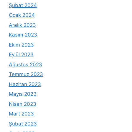
Şubat 2024
Ocak 2024
Aralık 2023
Kasım 2023
Ekim 2023
Eylül 2023
Ağustos 2023
Temmuz 2023
Haziran 2023
Mayıs 2023
Nisan 2023
Mart 2023
Şubat 2023