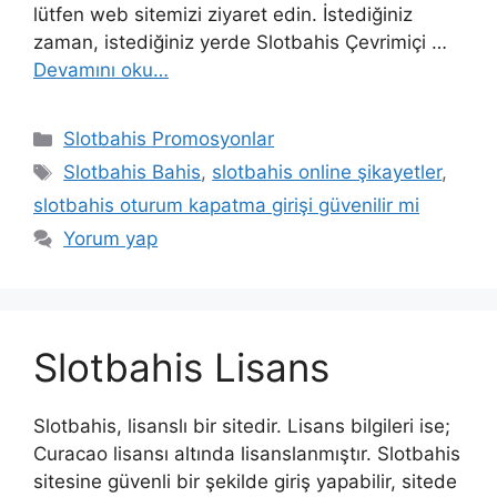
lütfen web sitemizi ziyaret edin. İstediğiniz
zaman, istediğiniz yerde Slotbahis Çevrimiçi …
Devamını oku…
Kategoriler
Slotbahis Promosyonlar
Etiketler
Slotbahis Bahis
,
slotbahis online şikayetler
,
slotbahis oturum kapatma girişi güvenilir mi
Yorum yap
Slotbahis Lisans
Slotbahis, lisanslı bir sitedir. Lisans bilgileri ise;
Curacao lisansı altında lisanslanmıştır. Slotbahis
sitesine güvenli bir şekilde giriş yapabilir, sitede