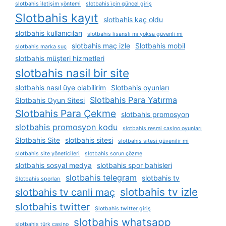
slotbahis i̇letişim yöntemi
slotbahis i̇çin güncel giriş
Slotbahis kayıt
slotbahis kaç oldu
slotbahis kullanıcıları
slotbahis lisanslı mı yoksa güvenli mi
slotbahis maç izle
Slotbahis mobil
slotbahis marka suç
slotbahis müşteri hizmetleri
slotbahis nasil bir site
slotbahis nasıl üye olabilirim
Slotbahis oyunları
Slotbahis Para Yatırma
Slotbahis Oyun Sitesi
Slotbahis Para Çekme
slotbahis promosyon
slotbahis promosyon kodu
slotbahis resmi casino oyunları
Slotbahis Site
slotbahis sitesi
slotbahis sitesi güvenilir mi
slotbahis site yöneticileri
slotbahis sorun çözme
slotbahis sosyal medya
slotbahis spor bahisleri
slotbahis telegram
slotbahis tv
Slotbahis sporları
slotbahis tv izle
slotbahis tv canli maç
slotbahis twitter
Slotbahis twitter giriş
slotbahis whatsapp
slotbahis türk casino