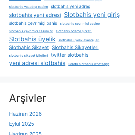
slotbahis yeni adres
slotbahis yasadışı casino
Slotbahis yeni giriş
slotbahis yeni adresi
slotbahis çevrimiçi bahis
slotbahis çevrimiçi casino
slotbahis çevrimiçi casino tv
slotbahis ödeme şirketi
Slotbahis üyelik
slotbahis üyelik avantajları
Slotbahis Şikayet
Slotbahis Şikayetleri
twitter slotbahis
slotbahis şikayet bilgileri
yeni adresi slotbahis
ücretli slotbahis whatsapp
Arşivler
Haziran 2026
Eylül 2025
Haziran 2025