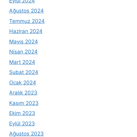
Eylül 2024
Ağustos 2024
Temmuz 2024
Haziran 2024
Mayıs 2024
Nisan 2024
Mart 2024
Şubat 2024
Ocak 2024
Aralık 2023
Kasım 2023
Ekim 2023
Eylül 2023
Ağustos 2023