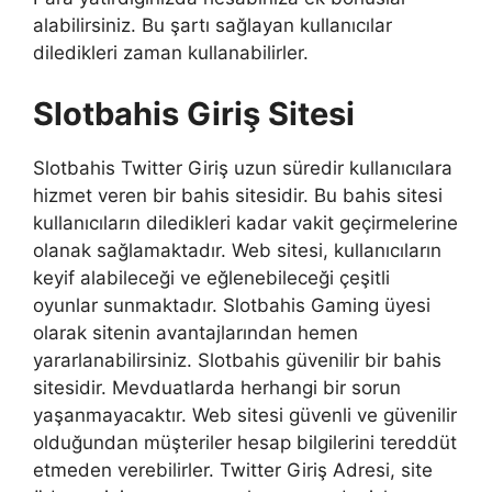
alabilirsiniz. Bu şartı sağlayan kullanıcılar
diledikleri zaman kullanabilirler.
Slotbahis Giriş Sitesi
Slotbahis Twitter Giriş uzun süredir kullanıcılara
hizmet veren bir bahis sitesidir. Bu bahis sitesi
kullanıcıların diledikleri kadar vakit geçirmelerine
olanak sağlamaktadır. Web sitesi, kullanıcıların
keyif alabileceği ve eğlenebileceği çeşitli
oyunlar sunmaktadır. Slotbahis Gaming üyesi
olarak sitenin avantajlarından hemen
yararlanabilirsiniz. Slotbahis güvenilir bir bahis
sitesidir. Mevduatlarda herhangi bir sorun
yaşanmayacaktır. Web sitesi güvenli ve güvenilir
olduğundan müşteriler hesap bilgilerini tereddüt
etmeden verebilirler. Twitter Giriş Adresi, site