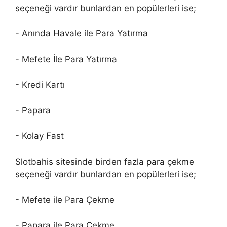
seçeneği vardır bunlardan en popülerleri ise;
- Anında Havale ile Para Yatırma
- Mefete İle Para Yatırma
- Kredi Kartı
- Papara
- Kolay Fast
Slotbahis sitesinde birden fazla para çekme
seçeneği vardır bunlardan en popülerleri ise;
- Mefete ile Para Çekme
- Papara ile Para Çekme