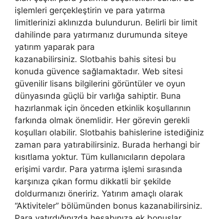
işlemleri gerçekleştirin ve para yatırma
limitlerinizi aklınızda bulundurun. Belirli bir limit
dahilinde para yatırmanız durumunda siteye
yatırım yaparak para
kazanabilirsiniz. Slotbahis bahis sitesi bu
konuda güvence sağlamaktadır. Web sitesi
güvenilir lisans bilgilerini görüntüler ve oyun
dünyasında güçlü bir varlığa sahiptir. Buna
hazırlanmak için önceden etkinlik koşullarının
farkında olmak önemlidir. Her görevin gerekli
koşulları olabilir. Slotbahis bahislerine istediğiniz
zaman para yatırabilirsiniz. Burada herhangi bir
kısıtlama yoktur. Tüm kullanıcıların depolara
erişimi vardır. Para yatırma işlemi sırasında
karşınıza çıkan formu dikkatli bir şekilde
doldurmanızı öneririz. Yatırım amaçlı olarak
“Aktiviteler” bölümünden bonus kazanabilirsiniz.
Para yatırdığınızda hesabınıza ek bonuslar