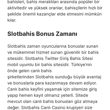
bahisleri, bahis meraklıları arasında popüler bir
aktivitedir ve yüksek oranlar, bahisçilerin hızlı bir
şekilde önemli kazançlar elde etmesini mümkün
kılar.
Slotbahis Bonus Zamanı
Slotbahis zaman oyuncularına bonuslar sunan
ve mükemmel hizmet sunan güvenilir bir bahis
sitesidir. Slotbahis Twitter Giriş Bahis Sitesi
mobil uyumlu bir bahis sitesidir. Türkiye’nin
önde gelen canlı bahis
şirketlerinden Slotbahis sunduğu büyük avantaj
ve bonuslarla para kazanmaya devam ediyor.
Canlı bahis keyfini yaşamak için sitemize giriş
yapıp hemen kayıt olmanız yeterli. Sitede
mevcut olan canlı bahis bonusları göz atmaya
değer. Slotbahis Canlı Casino krupiyeri size