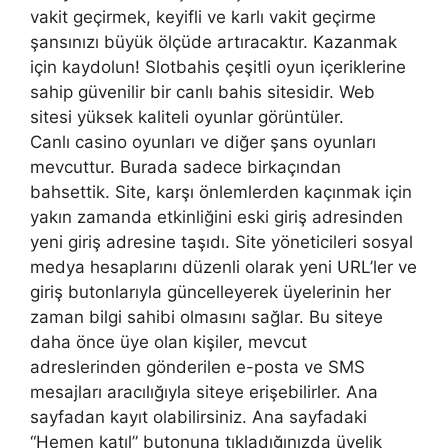
vakit geçirmek, keyifli ve karlı vakit geçirme
şansınızı büyük ölçüde artıracaktır. Kazanmak
için kaydolun! Slotbahis çeşitli oyun içeriklerine
sahip güvenilir bir canlı bahis sitesidir. Web
sitesi yüksek kaliteli oyunlar görüntüler.
Canlı casino oyunları ve diğer şans oyunları
mevcuttur. Burada sadece birkaçından
bahsettik. Site, karşı önlemlerden kaçınmak için
yakın zamanda etkinliğini eski giriş adresinden
yeni giriş adresine taşıdı. Site yöneticileri sosyal
medya hesaplarını düzenli olarak yeni URL’ler ve
giriş butonlarıyla güncelleyerek üyelerinin her
zaman bilgi sahibi olmasını sağlar. Bu siteye
daha önce üye olan kişiler, mevcut
adreslerinden gönderilen e-posta ve SMS
mesajları aracılığıyla siteye erişebilirler. Ana
sayfadan kayıt olabilirsiniz. Ana sayfadaki
“Hemen katıl” butonuna tıkladığınızda üyelik