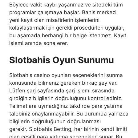
Böylece vakit kaybı yaşanmaz ve sitedeki tüm
programlar çalışmaya başlar. Bahis merkezi
yeni kayıt olan misafirlerin işlemlerini
kolaylaştırmak için gerekli prosedürleri uygular,
bu aşamada herhangi bir belge istenmez. Kayıt
işlemi anında sona erer.
Slotbahis Oyun Sunumu
Slotbahis casino oyunları seçeneklerini sunma
konusunda bilmeniz gereken birkaç şey var.
Lütfen şarj sayfasında şarj işlemi sırasında
girdiğiniz bilgilerin doğruluğunu kontrol ediniz.
Talimatlara uymadığınız takdirde para yatırma
talebiniz onaylanmayabilir. Bu durumda yalnızca
bilgilerin doğruluğunun doğrulanması
gerekir. Slotbahis Betting, her birinin kendi limiti
olan çeşitli para yatırma seçenekleri sunar. Bu