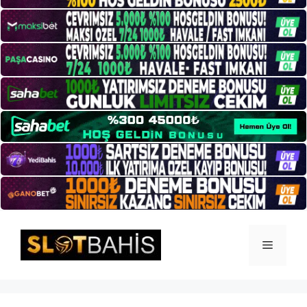
İçeriğe
atla
Menü