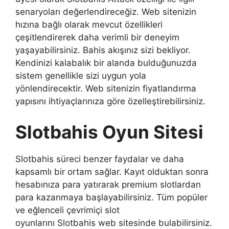
senaryoları değerlendireceğiz. Web sitenizin
hızına bağlı olarak mevcut özellikleri
çeşitlendirerek daha verimli bir deneyim
yaşayabilirsiniz. Bahis akışınız sizi bekliyor.
Kendinizi kalabalık bir alanda bulduğunuzda
sistem genellikle sizi uygun yola
yönlendirecektir. Web sitenizin fiyatlandırma
yapısını ihtiyaçlarınıza göre özelleştirebilirsiniz.
Slotbahis Oyun Sitesi
Slotbahis süreci benzer faydalar ve daha
kapsamlı bir ortam sağlar. Kayıt olduktan sonra
hesabınıza para yatırarak premium slotlardan
para kazanmaya başlayabilirsiniz. Tüm popüler
ve eğlenceli çevrimiçi slot
oyunlarını Slotbahis web sitesinde bulabilirsiniz.