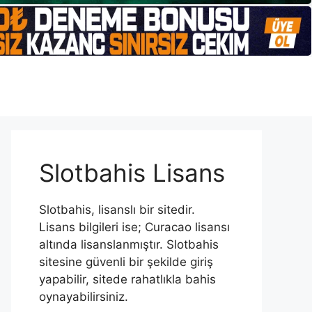
Slotbahis Lisans
Slotbahis, lisanslı bir sitedir.
Lisans bilgileri ise; Curacao lisansı
altında lisanslanmıştır. Slotbahis
sitesine güvenli bir şekilde giriş
yapabilir, sitede rahatlıkla bahis
oynayabilirsiniz.