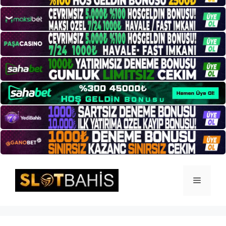
İçeriğe
atla
Menü