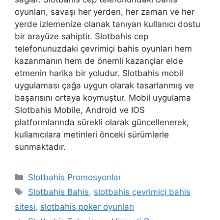
oyunları, savaşı her yerden, her zaman ve her
yerde izlemenize olanak tanıyan kullanıcı dostu
bir arayüze sahiptir. Slotbahis cep
telefonunuzdaki çevrimiçi bahis oyunları hem
kazanmanın hem de önemli kazançlar elde
etmenin harika bir yoludur. Slotbahis mobil
uygulaması çağa uygun olarak tasarlanmış ve
başarısını ortaya koymuştur. Mobil uygulama
Slotbahis Mobile, Android ve IOS
platformlarında sürekli olarak güncellenerek,
kullanıcılara metinleri önceki sürümlerle
sunmaktadır.
Kategoriler
Slotbahis Promosyonlar
Etiketler
Slotbahis Bahis
,
slotbahis çevrimiçi bahis
sitesi
,
slotbahis poker oyunları