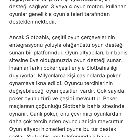
desteği sağlıyor. 3 veya 4 oyun motoru kullanan
oyunlar genellikle oyun siteleri tarafından
desteklenmektedir.
Ancak Slotbahis, çeşitli oyun çerçevelerinin
entegrasyonu yoluyla olağanüstü oyun desteği
sunan bir platformdur. Oyun altyapıları, bir bahis
sitesine üye olduğunuzda oyun desteği sunar.
İnsanlar farklı poker çeşitleriyle Slotbahis ilgi
duyuyorlar. Milyonlarca kişi casinolarda poker
oynamaya ikna edildi. Oyuncu tercihlerinin
değişebileceği oyun çeşitleri vardır. Çok sayıda
poker oyunu türü ve çeşidi mevcuttur. Poker
maçlarının çoğunluğu Slotbahis bahis sitesinde
oynanır. Canlı poker, onu çevrimiçi oyunlardan
daha çok tercih eden oyuncular için mevcuttur.
Oyun altyapı hizmetleri oyuna bu tür destek
sağlar. Slotbahis cep telefonundaki bahis