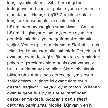
karşılayabilmektedir. Site, herhangi bir
kategoriye herhangi bir poker oyunu eklemenize
olanak tanır. Ne aşk değil? Gerçek rakiplere
karşı poker oynamak için canlı casino
bölümünden oyuna giriş yapmalısınız. Casino
bölümü bilgisayar başındayken bu oyun için
gereksinimlerinizi yerine getirmenize olanak
sağlar. Yeni bir poker mekanında Slotbahis, atış
teknikleri konusunda bilgi sahibidir. Gerçek atari
oyunları, oyun desteği sağlamaktan sorumludur;
pokerde gerçek rakiplere bahis oynuyorsanız
bunu hatırlamanız önemlidir. Slotbahis olarak
bilinen bir kuruluş, son derece gelişmiş oyun
sağlayıcılara ve şirket içi oyunculara oyun
desteği sağlıyor. 3 veya 4 oyun motoru kullanan
oyunlar genellikle oyun siteleri tarafından
desteklenmektedir.
Slotbahis bahis sitesi
çevrimiçi bahis sitesi
Mobile: Dünyanın en iyi