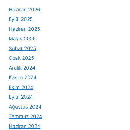
Haziran 2026
Eylül 2025
Haziran 2025
Mayıs 2025
Şubat 2025
Ocak 2025
Aralık 2024
Kasım 2024
Ekim 2024
Eylül 2024
Ağustos 2024
Temmuz 2024
Haziran 2024