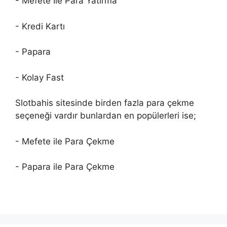
- Mefete İle Para Yatırma
- Kredi Kartı
- Papara
- Kolay Fast
Slotbahis sitesinde birden fazla para çekme
seçeneği vardır bunlardan en popülerleri ise;
- Mefete ile Para Çekme
- Papara ile Para Çekme