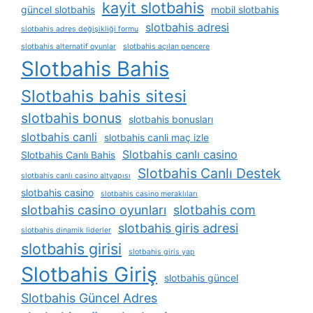
kayit slotbahis
güncel slotbahis
mobil slotbahis
slotbahis adresi
slotbahis adres değişikliği formu
slotbahis alternatif oyunlar
slotbahis açılan pencere
Slotbahis Bahis
Slotbahis bahis sitesi
slotbahis bonus
slotbahis bonusları
slotbahis canli
slotbahis canli maç izle
Slotbahis canlı casino
Slotbahis Canlı Bahis
Slotbahis Canlı Destek
slotbahis canlı casino altyapısı
slotbahis casino
slotbahis casino meraklıları
slotbahis casino oyunları
slotbahis com
slotbahis giris adresi
slotbahis dinamik liderler
slotbahis girisi
slotbahis giris yap
Slotbahis Giriş
slotbahis güncel
Slotbahis Güncel Adres