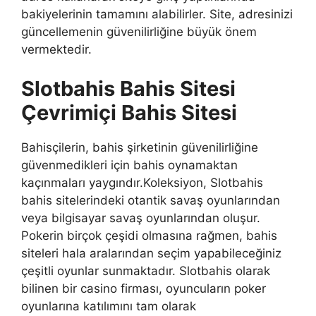
bakiyelerinin tamamını alabilirler. Site, adresinizi
güncellemenin güvenilirliğine büyük önem
vermektedir.
Slotbahis Bahis Sitesi
Çevrimiçi Bahis Sitesi
Bahisçilerin, bahis şirketinin güvenilirliğine
güvenmedikleri için bahis oynamaktan
kaçınmaları yaygındır.Koleksiyon, Slotbahis
bahis sitelerindeki otantik savaş oyunlarından
veya bilgisayar savaş oyunlarından oluşur.
Pokerin birçok çeşidi olmasına rağmen, bahis
siteleri hala aralarından seçim yapabileceğiniz
çeşitli oyunlar sunmaktadır. Slotbahis olarak
bilinen bir casino firması, oyuncuların poker
oyunlarına katılımını tam olarak