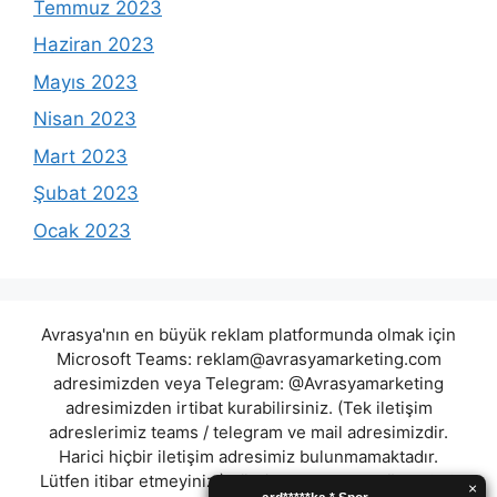
Temmuz 2023
Haziran 2023
Mayıs 2023
Nisan 2023
Mart 2023
Şubat 2023
Ocak 2023
Avrasya'nın en büyük reklam platformunda olmak için
Microsoft Teams:
reklam@avrasyamarketing.com
adresimizden veya Telegram: @Avrasyamarketing
adresimizden irtibat kurabilirsiniz. (Tek iletişim
adreslerimiz teams / telegram ve mail adresimizdir.
Harici hiçbir iletişim adresimiz bulunmamaktadır.
Lütfen itibar etmeyiniz.) Türkiye yasalarına göre 7258