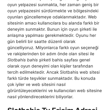
oyun yelpazesi sunmakta, her zaman geniş bir
oyun yelpazesini sürdürmekte ve bölgesindeki
oyunları güncellemeye odaklanmaktadır. Web
sitesinin amacı kullanıcılara bu alanda farklı bir
deneyim sunmaktır. Bunun için oyun şirketi ile
anlaşma yapılması gerekmektedir. Oyunu her
gün belirli bir saatte düzenli olarak
güncelliyoruz. Milyonlarca farklı oyun seçeneği
ve rakiplerinden bir adım önde olan sitesi ile
Slotbahis bahis şirketi
bahis sayfası genel
olarak oyun deneyimi olan kişiler tarafından
tercih edilmektedir. Ancak Slotbahis web sitesi
farklı türde teşvikler sunmaktadır. Bu konuda
çok iyiler ve web sitesini nasıl
görüntüleyeceklerini ve kullanıcıları web sitesine
nasıl yönlendireceklerini biliyorlar.