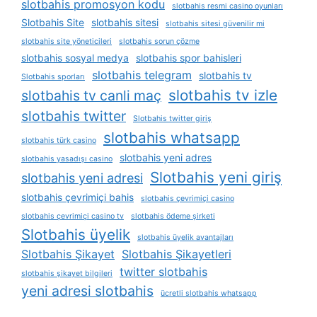
slotbahis promosyon kodu
slotbahis resmi casino oyunları
Slotbahis Site
slotbahis sitesi
slotbahis sitesi güvenilir mi
slotbahis site yöneticileri
slotbahis sorun çözme
slotbahis sosyal medya
slotbahis spor bahisleri
slotbahis telegram
slotbahis tv
Slotbahis sporları
slotbahis tv izle
slotbahis tv canli maç
slotbahis twitter
Slotbahis twitter giriş
slotbahis whatsapp
slotbahis türk casino
slotbahis yeni adres
slotbahis yasadışı casino
Slotbahis yeni giriş
slotbahis yeni adresi
slotbahis çevrimiçi bahis
slotbahis çevrimiçi casino
slotbahis çevrimiçi casino tv
slotbahis ödeme şirketi
Slotbahis üyelik
slotbahis üyelik avantajları
Slotbahis Şikayet
Slotbahis Şikayetleri
twitter slotbahis
slotbahis şikayet bilgileri
yeni adresi slotbahis
ücretli slotbahis whatsapp