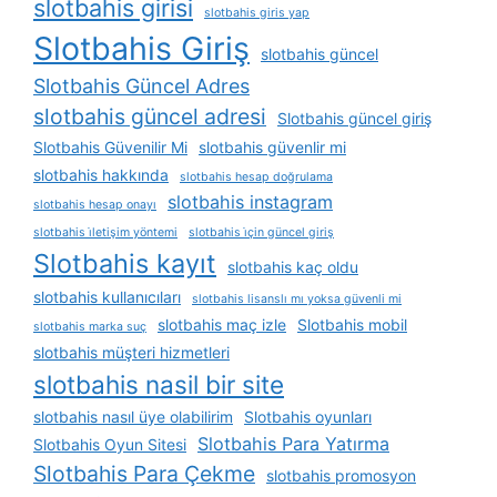
slotbahis girisi
slotbahis giris yap
Slotbahis Giriş
slotbahis güncel
Slotbahis Güncel Adres
slotbahis güncel adresi
Slotbahis güncel giriş
Slotbahis Güvenilir Mi
slotbahis güvenlir mi
slotbahis hakkında
slotbahis hesap doğrulama
slotbahis instagram
slotbahis hesap onayı
slotbahis i̇letişim yöntemi
slotbahis i̇çin güncel giriş
Slotbahis kayıt
slotbahis kaç oldu
slotbahis kullanıcıları
slotbahis lisanslı mı yoksa güvenli mi
slotbahis maç izle
Slotbahis mobil
slotbahis marka suç
slotbahis müşteri hizmetleri
slotbahis nasil bir site
slotbahis nasıl üye olabilirim
Slotbahis oyunları
Slotbahis Para Yatırma
Slotbahis Oyun Sitesi
Slotbahis Para Çekme
slotbahis promosyon