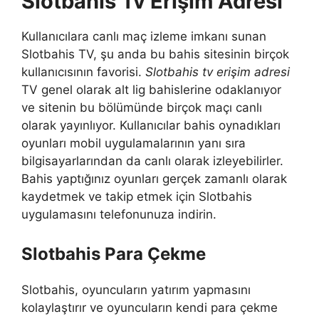
Slotbahis Tv Erişim Adresi
Kullanıcılara canlı maç izleme imkanı sunan
Slotbahis TV, şu anda bu bahis sitesinin birçok
kullanıcısının favorisi.
Slotbahis tv erişim adresi
TV genel olarak alt lig bahislerine odaklanıyor
ve sitenin bu bölümünde birçok maçı canlı
olarak yayınlıyor. Kullanıcılar bahis oynadıkları
oyunları mobil uygulamalarının yanı sıra
bilgisayarlarından da canlı olarak izleyebilirler.
Bahis yaptığınız oyunları gerçek zamanlı olarak
kaydetmek ve takip etmek için Slotbahis
uygulamasını telefonunuza indirin.
Slotbahis Para Çekme
Slotbahis, oyuncuların yatırım yapmasını
kolaylaştırır ve oyuncuların kendi para çekme