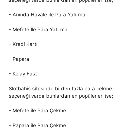
- Anında Havale ile Para Yatırma
- Mefete İle Para Yatırma
- Kredi Kartı
- Papara
- Kolay Fast
Slotbahis sitesinde birden fazla para çekme
seçeneği vardır bunlardan en popülerleri ise;
- Mefete ile Para Çekme
- Papara ile Para Çekme