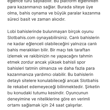
eğlence türü sayılabilir. Bu platform eğlenirken
para kazanmanızı sağlar. Burada siteye üye
olma, bahis oynama ve büyük paralar kazanma
süreci basit ve zaman alıcıdır.
Lobi bahislerinde bulunmayan birçok oyunu
Slotbahis.com oynayabilirsiniz. Canlı bahislerin
ne kadar eğlenceli olabileceğini yalnızca canlı
bahis meraklıları bilir. Bir maçı tek taraftan
izlemek ve rakibinizin ne yapacağını tahmin
etmek zordur ancak yüksek bahisli spor
bahisleri tatmin olmanıza ve daha fazla para
kazanmanıza yardımcı olabilir. Bu bahislerin
detaylı sitelere konulabileceği ancak Slotbahis
ile rekabet edemeyeceği bilinmektedir. Şirketin
bu konudaki tutumu kesindir. Oyuncunun
deneyimine ve niteliklerine göre en verimli
ortamı sağlamak için 24 saat çalışırlar.