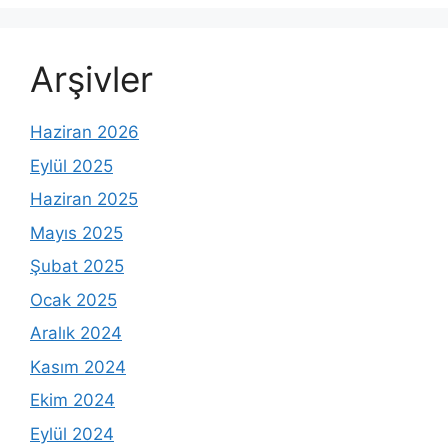
Arşivler
Haziran 2026
Eylül 2025
Haziran 2025
Mayıs 2025
Şubat 2025
Ocak 2025
Aralık 2024
Kasım 2024
Ekim 2024
Eylül 2024