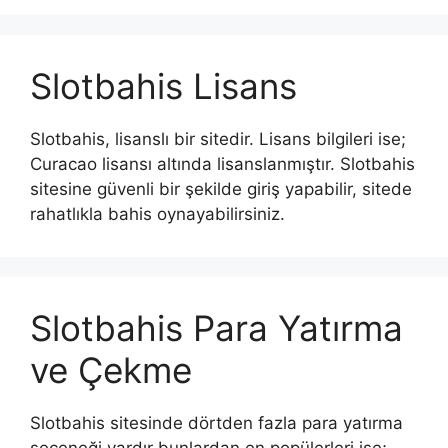
Slotbahis Lisans
Slotbahis, lisanslı bir sitedir. Lisans bilgileri ise;
Curacao lisansı altında lisanslanmıştır. Slotbahis
sitesine güvenli bir şekilde giriş yapabilir, sitede
rahatlıkla bahis oynayabilirsiniz.
Slotbahis Para Yatırma
ve Çekme
Slotbahis sitesinde dörtden fazla para yatırma
seçeneği vardır bunlardan en popülerleri ise;