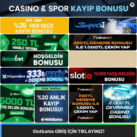
×
Slotbahis GİRİŞ İÇİN TIKLAYINIZ!