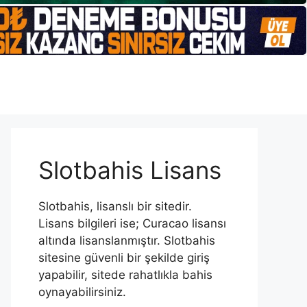
Slotbahis Lisans
Slotbahis, lisanslı bir sitedir.
Lisans bilgileri ise; Curacao lisansı
altında lisanslanmıştır. Slotbahis
sitesine güvenli bir şekilde giriş
yapabilir, sitede rahatlıkla bahis
oynayabilirsiniz.