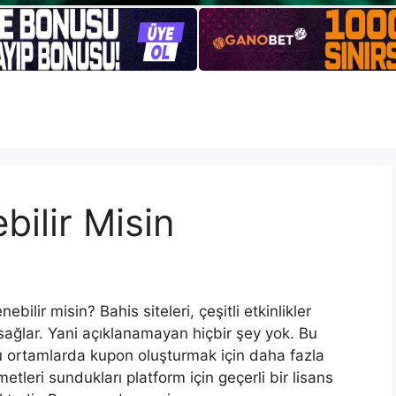
bilir Misin
bilir misin? Bahis siteleri, çeşitli etkinlikler
 sağlar. Yani açıklanamayan hiçbir şey yok. Bu
u ortamlarda kupon oluşturmak için daha fazla
etleri sundukları platform için geçerli bir lisans