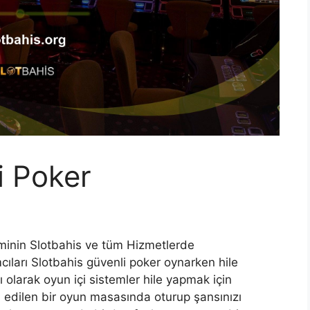
i Poker
iminin Slotbahis ve tüm Hizmetlerde
mcıları Slotbahis güvenli poker oynarken hile
olarak oyun içi sistemler hile yapmak için
ol edilen bir oyun masasında oturup şansınızı