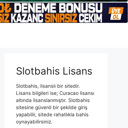
Slotbahis Lisans
Slotbahis, lisanslı bir sitedir.
Lisans bilgileri ise; Curacao lisansı
altında lisanslanmıştır. Slotbahis
sitesine güvenli bir şekilde giriş
yapabilir, sitede rahatlıkla bahis
oynayabilirsiniz.