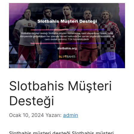
Slotbahis Müşteri
Desteği
Ocak 10, 2024
Yazarı:
admin
Slotbahis müşteri desteği Slotbahis müşteri