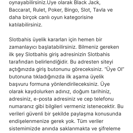
oynayabilirsiniz.Üye olarak Black Jack,
Baccarat, Rulet, Poker, Bingo, Slot, Tavla ve
daha birçok canlı oyun kategorisine
katılabilirsiniz.
Slotbahis üyelik kararları için hemen bir
zamanlayıcı başlatabilirsiniz. Bilmeniz gereken
ilk şey Slotbahis giriş adresinizin Slotbahis
tarafından belirlendiğidir. Bu adresten siteyi
açtığınızda giriş butonunu göreceksiniz. “Üye Ol”
butonuna tıkladığınızda ilk aşama üyelik
başvuru formuna yönlendirileceksiniz. Üye
olarak kaydolurken adınız, doğum tarihiniz,
adresiniz, e-posta adresiniz ve cep telefonu
numaranız gibi bilgileri vermeniz istenecektir. Bu
verileri güvenli bir şekilde paylaşma konusunda
endişelenmenize gerek yok. Tüm veriler
sistemimizde anında saklanmakta ve şifreleme