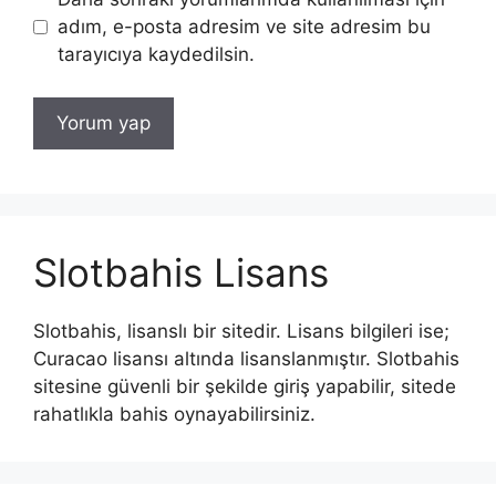
adım, e-posta adresim ve site adresim bu
tarayıcıya kaydedilsin.
Slotbahis Lisans
Slotbahis, lisanslı bir sitedir. Lisans bilgileri ise;
Curacao lisansı altında lisanslanmıştır. Slotbahis
sitesine güvenli bir şekilde giriş yapabilir, sitede
rahatlıkla bahis oynayabilirsiniz.