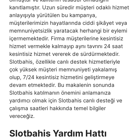
kanıtlamıştır. Uzun süredir müşteri odaklı hizmet
anlayışıyla yürütülen bu kampanya,
müşterilerimizin hayatlarında ciddi şikâyet veya
memnuniyetsizlik yaratacak herhangi bir eylemi
içermemektedir. Firma müşterilerine kesintisiz
hizmet vermekle kalmayıp aynı tavrını 24 saat
kesintisiz hizmet vererek de sürdürmektedir.
Slotbahis, özellikle canlı destek hizmetleriyle
çok yüksek müşteri memnuniyeti yakalamış
olup, 7/24 kesintisiz hizmetini geliştirmeye
devam etmektedir. Bu makalenin sonunda
Slotbahis katılmanın önemini anlamanıza
yardımcı olmak için Slotbahis canlı desteği ve
çalışma saatleri hakkında temel bilgiler
vereceğiz.
Slotbahis Yardım Hattı