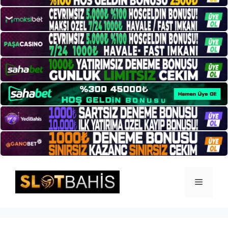
İçeriğe
atla
Menü