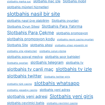
slotbahis maç izle
Slotbahis mobil
slotbahis marka suç
slotbahis müşteri hizmetleri
slotbahis nasil bir site
slotbahis nasıl üye olabilirim
Slotbahis oyunları
Slotbahis Para Yatırma
Slotbahis Oyun Sitesi
Slotbahis Para Çekme
slotbahis promosyon
slotbahis promosyon kodu
slotbahis resmi casino oyunları
Slotbahis Site
slotbahis sitesi
slotbahis sitesi güvenilir mi
slotbahis site yöneticileri
slotbahis sorun çözme
slotbahis sosyal medya
slotbahis spor bahisleri
slotbahis telegram
slotbahis tv
Slotbahis sporları
slotbahis tv izle
slotbahis tv canli maç
slotbahis twitter
Slotbahis twitter giriş
slotbahis whatsapp
slotbahis türk casino
slotbahis yeni adres
slotbahis yasadışı casino
Slotbahis yeni giriş
slotbahis yeni adresi
slotbahis çevrimiçi bahis
slotbahis çevrimiçi casino