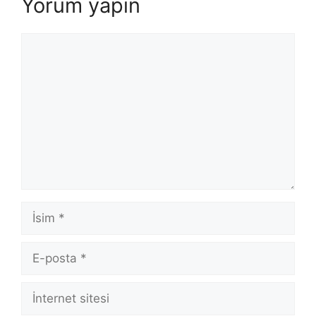
Yorum yapın
Yorum
İsim
E-
posta
İnternet
sitesi