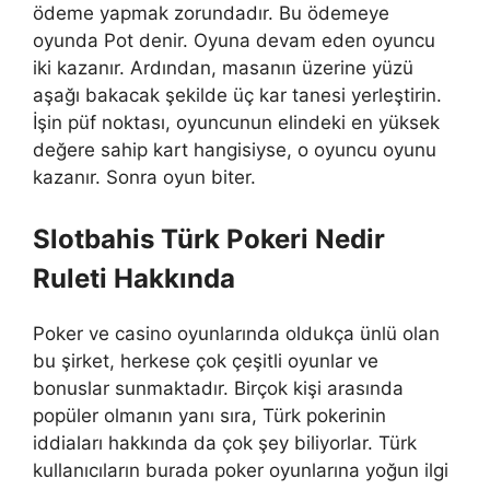
ödeme yapmak zorundadır. Bu ödemeye
oyunda Pot denir. Oyuna devam eden oyuncu
iki kazanır. Ardından, masanın üzerine yüzü
aşağı bakacak şekilde üç kar tanesi yerleştirin.
İşin püf noktası, oyuncunun elindeki en yüksek
değere sahip kart hangisiyse, o oyuncu oyunu
kazanır. Sonra oyun biter.
Slotbahis Türk Pokeri Nedir
Ruleti Hakkında
Poker ve casino oyunlarında oldukça ünlü olan
bu şirket, herkese çok çeşitli oyunlar ve
bonuslar sunmaktadır. Birçok kişi arasında
popüler olmanın yanı sıra, Türk pokerinin
iddiaları hakkında da çok şey biliyorlar. Türk
kullanıcıların burada poker oyunlarına yoğun ilgi