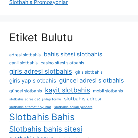
Slotbahis Promosyonlar
Etiket Bulutu
bahis sitesi slotbahis
adresi slotbahis
canli slotbahis
casino sitesi slotbahis
giris adresi slotbahis
giris slotbahis
güncel adresi slotbahis
giris yap slotbahis
kayit slotbahis
güncel slotbahis
mobil slotbahis
slotbahis adresi
slotbahis adres değişikliği formu
slotbahis alternatif oyunlar
slotbahis açılan pencere
Slotbahis Bahis
Slotbahis bahis sitesi