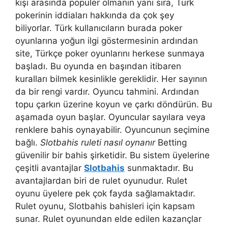
kişi arasında popüler olmanın yanı sıra, Türk
pokerinin iddiaları hakkında da çok şey
biliyorlar. Türk kullanıcıların burada poker
oyunlarına yoğun ilgi göstermesinin ardından
site, Türkçe poker oyunlarını herkese sunmaya
başladı. Bu oyunda en başından itibaren
kuralları bilmek kesinlikle gereklidir. Her sayının
da bir rengi vardır. Oyuncu tahmini. Ardından
topu çarkın üzerine koyun ve çarkı döndürün. Bu
aşamada oyun başlar. Oyuncular sayılara veya
renklere bahis oynayabilir. Oyuncunun seçimine
bağlı.
Slotbahis ruleti nasıl oynanır
Betting
güvenilir bir bahis şirketidir. Bu sistem üyelerine
çeşitli avantajlar
Slotbahis
sunmaktadır. Bu
avantajlardan biri de rulet oyunudur. Rulet
oyunu üyelere pek çok fayda sağlamaktadır.
Rulet oyunu, Slotbahis bahisleri için kapsam
sunar. Rulet oyunundan elde edilen kazançlar