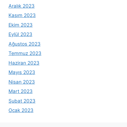
Aralık 2023
Kasım 2023
Ekim 2023
Eylül 2023
Ağustos 2023
Temmuz 2023
Haziran 2023
Mayıs 2023
Nisan 2023
Mart 2023
Şubat 2023
Ocak 2023