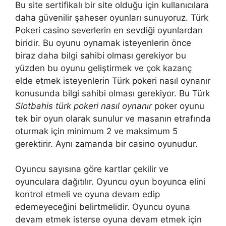
Bu site sertifikalı bir site olduğu için kullanıcılara
daha güvenilir şaheser oyunları sunuyoruz. Türk
Pokeri casino severlerin en sevdiği oyunlardan
biridir. Bu oyunu oynamak isteyenlerin önce
biraz daha bilgi sahibi olması gerekiyor bu
yüzden bu oyunu geliştirmek ve çok kazanç
elde etmek isteyenlerin Türk pokeri nasıl oynanır
konusunda bilgi sahibi olması gerekiyor. Bu Türk
Slotbahis türk pokeri nasıl oynanır
poker oyunu
tek bir oyun olarak sunulur ve masanın etrafında
oturmak için minimum 2 ve maksimum 5
gerektirir. Aynı zamanda bir casino oyunudur.
Oyuncu sayısına göre kartlar çekilir ve
oyunculara dağıtılır. Oyuncu oyun boyunca elini
kontrol etmeli ve oyuna devam edip
edemeyeceğini belirtmelidir. Oyuncu oyuna
devam etmek isterse oyuna devam etmek için