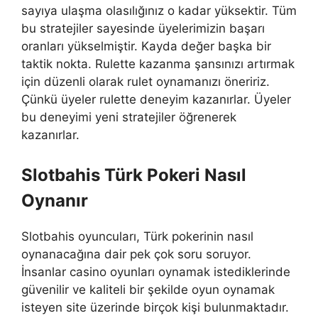
sayıya ulaşma olasılığınız o kadar yüksektir. Tüm
bu stratejiler sayesinde üyelerimizin başarı
oranları yükselmiştir. Kayda değer başka bir
taktik nokta. Rulette kazanma şansınızı artırmak
için düzenli olarak rulet oynamanızı öneririz.
Çünkü üyeler rulette deneyim kazanırlar. Üyeler
bu deneyimi yeni stratejiler öğrenerek
kazanırlar.
Slotbahis Türk Pokeri Nasıl
Oynanır
Slotbahis oyuncuları, Türk pokerinin nasıl
oynanacağına dair pek çok soru soruyor.
İnsanlar casino oyunları oynamak istediklerinde
güvenilir ve kaliteli bir şekilde oyun oynamak
isteyen site üzerinde birçok kişi bulunmaktadır.