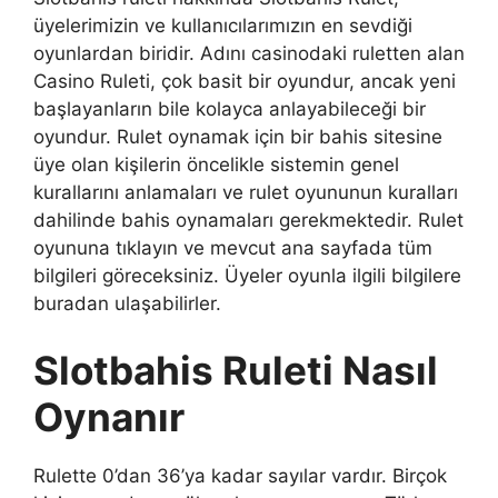
üyelerimizin ve kullanıcılarımızın en sevdiği
oyunlardan biridir. Adını casinodaki ruletten alan
Casino Ruleti, çok basit bir oyundur, ancak yeni
başlayanların bile kolayca anlayabileceği bir
oyundur. Rulet oynamak için bir bahis sitesine
üye olan kişilerin öncelikle sistemin genel
kurallarını anlamaları ve rulet oyununun kuralları
dahilinde bahis oynamaları gerekmektedir. Rulet
oyununa tıklayın ve mevcut ana sayfada tüm
bilgileri göreceksiniz. Üyeler oyunla ilgili bilgilere
buradan ulaşabilirler.
Slotbahis Ruleti Nasıl
Oynanır
Rulette 0’dan 36’ya kadar sayılar vardır. Birçok