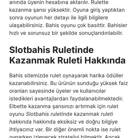
anında üyenin hesabına aktarılır. Rulette
kazanma şansı yüksektir. Oyuna giriş yaptıktan
sonra oyunun her detayı ile ilgili bilgilere
ulaşabilirsiniz. Bahis oyunu çok basittir. Bahisler
hızlı ve sorunsuz bir şekilde sonuçlandırılabilir.
Slotbahis Ruletinde
Kazanmak Ruleti Hakkında
Bahis sitemizde rulet oynayarak harika ödüller
kazanabilirsiniz. Bu ürünün sunduğu yüksek faiz
oranları sayesinde üyeler ve kullanıcılar
istedikleri avantajlardan faydalanabilmektedir.
Elbette kazanma şansınızı artırmak için rulet
oyunu
Slotbahis ruletinde kazanmak ruleti
hakkında
hakkında eksiksiz ve doğru bilgiye
ihtiyacınız var. Bir diğer önemli nokta ise rulet
oynarken izlenecek stratejiyi bilmektir. Ancak