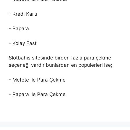
- Kredi Kartı
- Papara
- Kolay Fast
Slotbahis sitesinde birden fazla para çekme
seçeneği vardır bunlardan en popülerleri ise;
- Mefete ile Para Çekme
- Papara ile Para Çekme