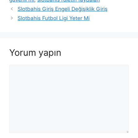
Slotbahis Giriş Engeli Değişiklik Giriş
Slotbahis Futbol Ligi Yeter Mi
Yorum yapın
Yorum