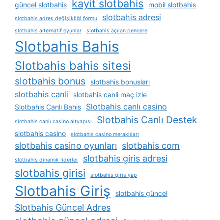
kayit slotbahis
güncel slotbahis
mobil slotbahis
slotbahis adresi
slotbahis adres değişikliği formu
slotbahis alternatif oyunlar
slotbahis açılan pencere
Slotbahis Bahis
Slotbahis bahis sitesi
slotbahis bonus
slotbahis bonusları
slotbahis canli
slotbahis canli maç izle
Slotbahis canlı casino
Slotbahis Canlı Bahis
Slotbahis Canlı Destek
slotbahis canlı casino altyapısı
slotbahis casino
slotbahis casino meraklıları
slotbahis casino oyunları
slotbahis com
slotbahis giris adresi
slotbahis dinamik liderler
slotbahis girisi
slotbahis giris yap
Slotbahis Giriş
slotbahis güncel
Slotbahis Güncel Adres