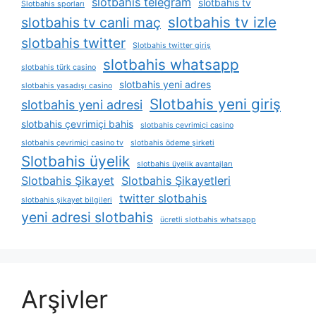
slotbahis telegram
slotbahis tv
Slotbahis sporları
slotbahis tv izle
slotbahis tv canli maç
slotbahis twitter
Slotbahis twitter giriş
slotbahis whatsapp
slotbahis türk casino
slotbahis yeni adres
slotbahis yasadışı casino
Slotbahis yeni giriş
slotbahis yeni adresi
slotbahis çevrimiçi bahis
slotbahis çevrimiçi casino
slotbahis çevrimiçi casino tv
slotbahis ödeme şirketi
Slotbahis üyelik
slotbahis üyelik avantajları
Slotbahis Şikayet
Slotbahis Şikayetleri
twitter slotbahis
slotbahis şikayet bilgileri
yeni adresi slotbahis
ücretli slotbahis whatsapp
Arşivler