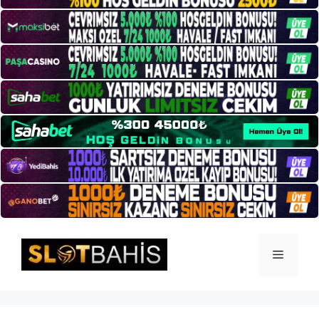
İçeriğe
atla
Menü