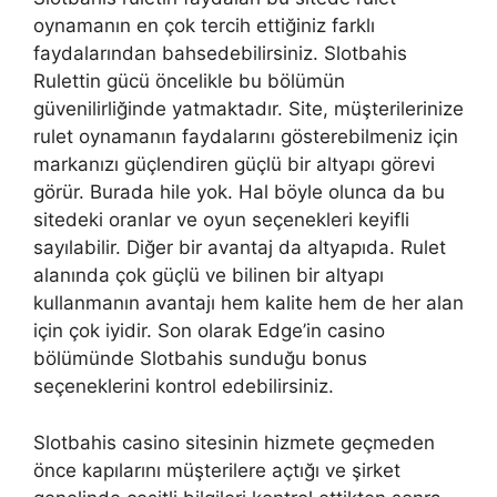
oynamanın en çok tercih ettiğiniz farklı
faydalarından bahsedebilirsiniz. Slotbahis
Rulettin gücü öncelikle bu bölümün
güvenilirliğinde yatmaktadır. Site, müşterilerinize
rulet oynamanın faydalarını gösterebilmeniz için
markanızı güçlendiren güçlü bir altyapı görevi
görür. Burada hile yok. Hal böyle olunca da bu
sitedeki oranlar ve oyun seçenekleri keyifli
sayılabilir. Diğer bir avantaj da altyapıda. Rulet
alanında çok güçlü ve bilinen bir altyapı
kullanmanın avantajı hem kalite hem de her alan
için çok iyidir. Son olarak Edge’in casino
bölümünde Slotbahis sunduğu bonus
seçeneklerini kontrol edebilirsiniz.
Slotbahis casino sitesinin hizmete geçmeden
önce kapılarını müşterilere açtığı ve şirket