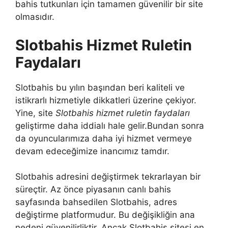
bahis tutkunları için tamamen güvenilir bir site
olmasıdır.
Slotbahis Hizmet Ruletin
Faydaları
Slotbahis bu yılın başından beri kaliteli ve
istikrarlı hizmetiyle dikkatleri üzerine çekiyor.
Yine, site
Slotbahis hizmet ruletin faydaları
geliştirme daha iddialı hale gelir.Bundan sonra
da oyuncularımıza daha iyi hizmet vermeye
devam edeceğimize inancımız tamdır.
Slotbahis adresini değiştirmek tekrarlayan bir
süreçtir. Az önce piyasanın canlı bahis
sayfasında bahsedilen Slotbahis, adres
değiştirme platformudur. Bu değişikliğin ana
nedeni güvenilirliktir. Ancak Slotbahis sitesi en