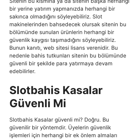
Sitenin bu kısmına ya da sitenin başka herhangi
bir yerine yatırım yapmanızda herhangi bir
sakınca olmadığını söyleyebiliriz. Slot
makinelerinden bahsedecek olursak sitenin bu
bölümünde sunulan ürünlerin herhangi bir
güvenlik kaygısı taşımadığını söyleyebiliriz.
Bunun kanıtı, web sitesi lisans verenidir. Bu
nedenle bahis tutkunları sitenin bu bölümünde
güvenli bir şekilde para yatırmaya devam
edebilirler.
Slotbahis Kasalar
Güvenli Mi
Slotbahis Kasalar güvenli mi? Doğru. Bu
güvenilir bir yöntemdir. Üyelerin güvenlik
işlemleri için herhangi bir ek önlem almaları