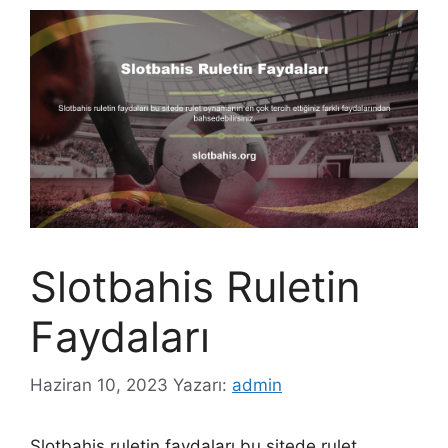
Slotbahis Ruletin
Faydaları
Haziran 10, 2023
Yazarı:
admin
Slotbahis ruletin faydaları bu sitede rulet