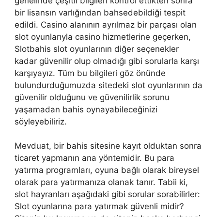
genelinde çeşitli bilgileri kontrol ettikten sonra
bir lisansın varlığından bahsedebildiği tespit
edildi. Casino alanının ayrılmaz bir parçası olan
slot oyunlarıyla casino hizmetlerine geçerken,
Slotbahis slot oyunlarının diğer seçenekler
kadar güvenilir olup olmadığı gibi sorularla karşı
karşıyayız. Tüm bu bilgileri göz önünde
bulundurduğumuzda sitedeki slot oyunlarının da
güvenilir olduğunu ve güvenilirlik sorunu
yaşamadan bahis oynayabileceğinizi
söyleyebiliriz.
Mevduat, bir bahis sitesine kayıt olduktan sonra
ticaret yapmanın ana yöntemidir. Bu para
yatırma programları, oyuna bağlı olarak bireysel
olarak para yatırmanıza olanak tanır. Tabii ki,
slot hayranları aşağıdaki gibi sorular sorabilirler:
Slot oyunlarına para yatırmak güvenli midir?