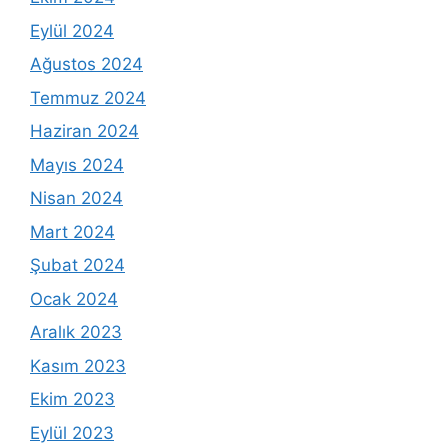
Eylül 2024
Ağustos 2024
Temmuz 2024
Haziran 2024
Mayıs 2024
Nisan 2024
Mart 2024
Şubat 2024
Ocak 2024
Aralık 2023
Kasım 2023
Ekim 2023
Eylül 2023