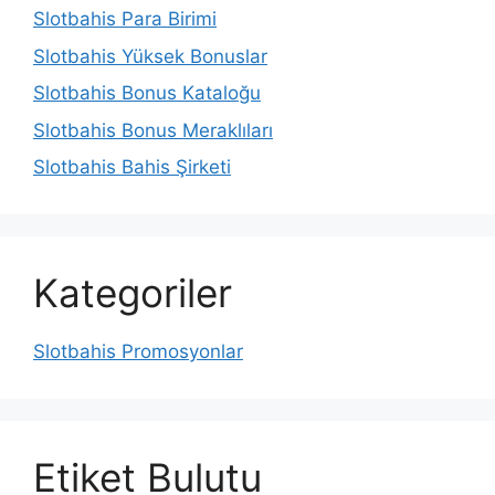
Slotbahis Para Birimi
Slotbahis Yüksek Bonuslar
Slotbahis Bonus Kataloğu
Slotbahis Bonus Meraklıları
Slotbahis Bahis Şirketi
Kategoriler
Slotbahis Promosyonlar
Etiket Bulutu