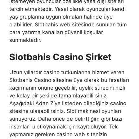
istemeyen oyuncular özellikle yasa dışı siteleri
tercih etmektedir. Yasal olarak oyuncular kendi
yaş gruplarına uygun olmaları halinde üye
olabilirler. Slotbahis web sitesinde sunulan tüm
para yatırma kanalları güvenli koşullar
sunmaktadır.
Slotbahis Casino Şirket
Uzun yıllardır casino tutkunlarına hizmet veren
Slotbahis Casino sitesine üye olarak bu fırsatları
kaçırmanın önüne geçebilir, üyelik sürecini hızlı
ve kolay bir şekilde tamamlayabilirsiniz.
Aşağıdaki A’dan Z’ye listeden dilediğiniz casino
sitesine ulaşabilirsiniz. Slot makinesi oyunları
sunuyoruz. Daha önce de belirttiğim gibi bazı
insanlar rulet oynamak için kayıt oluyor. Tek
yapmanız gereken casino web sitenizin