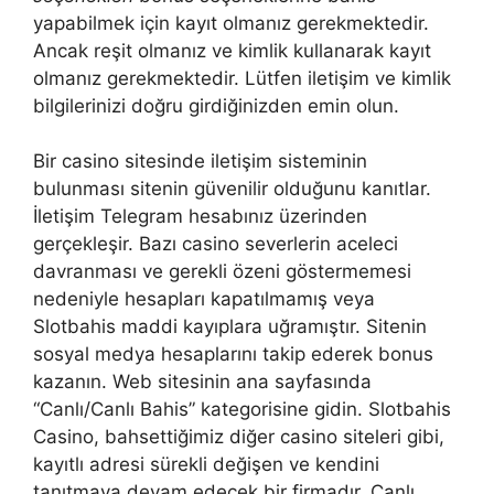
yapabilmek için kayıt olmanız gerekmektedir.
Ancak reşit olmanız ve kimlik kullanarak kayıt
olmanız gerekmektedir. Lütfen iletişim ve kimlik
bilgilerinizi doğru girdiğinizden emin olun.
Bir casino sitesinde iletişim sisteminin
bulunması sitenin güvenilir olduğunu kanıtlar.
İletişim Telegram hesabınız üzerinden
gerçekleşir. Bazı casino severlerin aceleci
davranması ve gerekli özeni göstermemesi
nedeniyle hesapları kapatılmamış veya
Slotbahis maddi kayıplara uğramıştır. Sitenin
sosyal medya hesaplarını takip ederek bonus
kazanın. Web sitesinin ana sayfasında
“Canlı/Canlı Bahis” kategorisine gidin. Slotbahis
Casino, bahsettiğimiz diğer casino siteleri gibi,
kayıtlı adresi sürekli değişen ve kendini
tanıtmaya devam edecek bir firmadır. Canlı