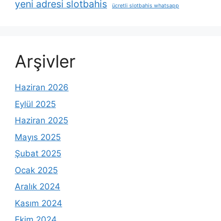
yeni adresi slotbahis
ücretli slotbahis whatsapp
Arşivler
Haziran 2026
Eylül 2025
Haziran 2025
Mayıs 2025
Şubat 2025
Ocak 2025
Aralık 2024
Kasım 2024
Ekim 2024