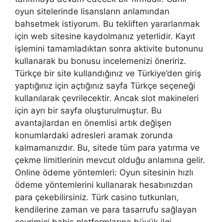
oyun sitelerinde lisansların anlamından
bahsetmek istiyorum. Bu tekliften yararlanmak
için web sitesine kaydolmanız yeterlidir. Kayıt
işlemini tamamladıktan sonra aktivite butonunu
kullanarak bu bonusu incelemenizi öneririz.
Türkçe bir site kullandığınız ve Türkiye’den giriş
yaptığınız için açtığınız sayfa Türkçe seçeneği
kullanılarak çevrilecektir. Ancak slot makineleri
için ayrı bir sayfa oluşturulmuştur. Bu
avantajlardan en önemlisi artık değişen
konumlardaki adresleri aramak zorunda
kalmamanızdır. Bu, sitede tüm para yatırma ve
çekme limitlerinin mevcut olduğu anlamına gelir.
Online ödeme yöntemleri: Oyun sitesinin hızlı
ödeme yöntemlerini kullanarak hesabınızdan
para çekebilirsiniz. Türk casino tutkunları,
kendilerine zaman ve para tasarrufu sağlayan