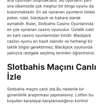
ana oyundan oluşmaktadır. Bu oyunların yanı
sıra ülkemizde çok meşhur bir bingo oyunu da
bulunmaktadır. En sık oynanan oyunların listesi
poker, rulet, blackjack ve bakara olarak
ayrılabilir. Rulet, Slotbahis Casino Oyunlarında
en çok oynanan casino oyunudur. Üstelik rulet
en karlı casino oyunlarından biridir. Blackjack
casino oyunu en basit olanıdır ve herhangi bir
taktik bilgisi gerektirmez. Blackjack oyununda
yalnızca rastgele seçilmiş terimleri öğrenirsiniz.
Slotbahis Maçını Canlı
İzle
Slotbahis maçını canlı izle.Bu nedenle bir
güvenilirlik araştırması yapmalısınız. Lütfen bu
koşulları karşılayıp karşılamadığınızı kontrol