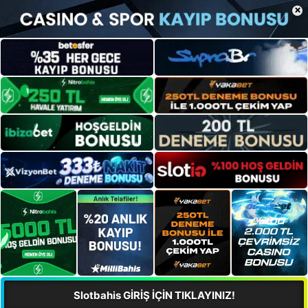
×
Slotbahis GİRİŞ İÇİN TIKLAYINIZ!