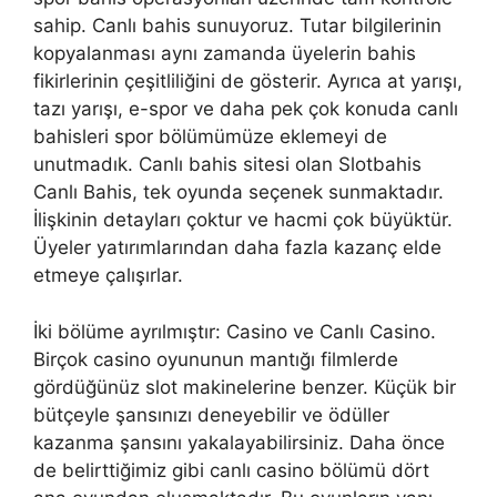
sahip. Canlı bahis sunuyoruz. Tutar bilgilerinin
kopyalanması aynı zamanda üyelerin bahis
fikirlerinin çeşitliliğini de gösterir. Ayrıca at yarışı,
tazı yarışı, e-spor ve daha pek çok konuda canlı
bahisleri spor bölümümüze eklemeyi de
unutmadık. Canlı bahis sitesi olan Slotbahis
Canlı Bahis, tek oyunda seçenek sunmaktadır.
İlişkinin detayları çoktur ve hacmi çok büyüktür.
Üyeler yatırımlarından daha fazla kazanç elde
etmeye çalışırlar.
İki bölüme ayrılmıştır: Casino ve Canlı Casino.
Birçok casino oyununun mantığı filmlerde
gördüğünüz slot makinelerine benzer. Küçük bir
bütçeyle şansınızı deneyebilir ve ödüller
kazanma şansını yakalayabilirsiniz. Daha önce
de belirttiğimiz gibi canlı casino bölümü dört