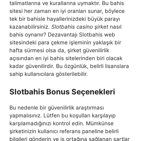
talimatlarına ve kurallarına uymaktır. Bu bahis
sitesi her zaman en iyi oranları sunar, böylece
tek bir bahisle hayallerinizdeki büyük parayı
kazanabilirsiniz.
Slotbahis casino şirket
nasıl
bahis oynanır? Dezavantajı Slotbahis web
sitesindeki para çekme işleminin yaklaşık bir
hafta sürmesi olsa da, şirket güvenilirlik
açısından en iyi bahis sitelerinden biri olacak
kadar güvenilirdir. Bu özgünlük, belirli lisanslara
sahip kullanıcılara gösterilebilir.
Slotbahis Bonus Seçenekleri
Bu nedenle bir güvenilirlik araştırması
yapmalısınız. Lütfen bu koşulları karşılayıp
karşılamadığınızı kontrol edin. Mümkünse
şirketinizin kullanıcı referans paneline belirli
bilgileri gönderin ve iş ortağına sağlanan şartlar