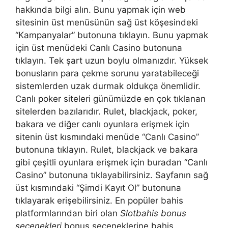
hakkında bilgi alın. Bunu yapmak için web
sitesinin üst menüsünün sağ üst köşesindeki
“Kampanyalar” butonuna tıklayın. Bunu yapmak
için üst menüdeki Canlı Casino butonuna
tıklayın. Tek şart uzun boylu olmanızdır. Yüksek
bonusların para çekme sorunu yaratabileceği
sistemlerden uzak durmak oldukça önemlidir.
Canlı poker siteleri günümüzde en çok tıklanan
sitelerden bazılarıdır. Rulet, blackjack, poker,
bakara ve diğer canlı oyunlara erişmek için
sitenin üst kısmındaki menüde “Canlı Casino”
butonuna tıklayın. Rulet, blackjack ve bakara
gibi çeşitli oyunlara erişmek için buradan “Canlı
Casino” butonuna tıklayabilirsiniz. Sayfanın sağ
üst kısmındaki “Şimdi Kayıt Ol” butonuna
tıklayarak erişebilirsiniz. En popüler bahis
platformlarından biri olan
Slotbahis bonus
seçenekleri
bonus seçeneklerine bahis