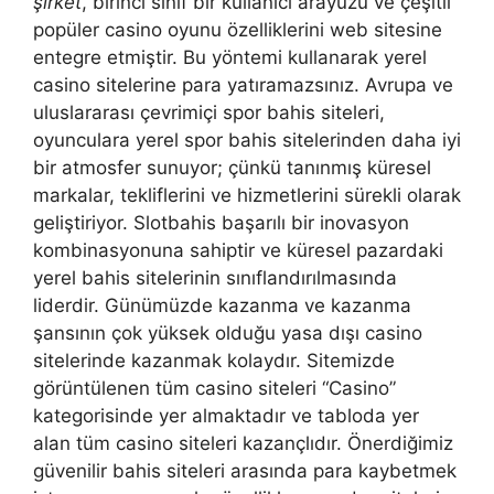
şirket
, birinci sınıf bir kullanıcı arayüzü ve çeşitli
popüler casino oyunu özelliklerini web sitesine
entegre etmiştir. Bu yöntemi kullanarak yerel
casino sitelerine para yatıramazsınız. Avrupa ve
uluslararası çevrimiçi spor bahis siteleri,
oyunculara yerel spor bahis sitelerinden daha iyi
bir atmosfer sunuyor; çünkü tanınmış küresel
markalar, tekliflerini ve hizmetlerini sürekli olarak
geliştiriyor. Slotbahis başarılı bir inovasyon
kombinasyonuna sahiptir ve küresel pazardaki
yerel bahis sitelerinin sınıflandırılmasında
liderdir. Günümüzde kazanma ve kazanma
şansının çok yüksek olduğu yasa dışı casino
sitelerinde kazanmak kolaydır. Sitemizde
görüntülenen tüm casino siteleri “Casino”
kategorisinde yer almaktadır ve tabloda yer
alan tüm casino siteleri kazançlıdır. Önerdiğimiz
güvenilir bahis siteleri arasında para kaybetmek