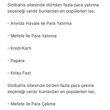
Slotbahis sitesinde dörtden fazla para yatırma
seçeneği vardır bunlardan en popülerleri ise;
- Anında Havale ile Para Yatırma
- Mefete İle Para Yatırma
- Kredi Kartı
- Papara
- Kolay Fast
Slotbahis sitesinde birden fazla para çekme
seçeneği vardır bunlardan en popülerleri ise;
- Mefete ile Para Çekme