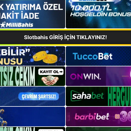
Slotbahis GİRİŞ İÇİN TIKLAYINIZ!