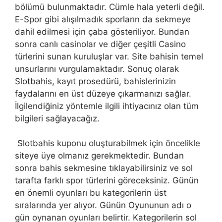
bölümü bulunmaktadır. Cümle hala yeterli değil.
E-Spor gibi alışılmadık sporların da sekmeye
dahil edilmesi için çaba gösteriliyor. Bundan
sonra canlı casinolar ve diğer çeşitli Casino
türlerini sunan kuruluşlar var. Site bahisin temel
unsurlarını vurgulamaktadır. Sonuç olarak
Slotbahis, kayıt prosedürü, bahislerinizin
faydalarını en üst düzeye çıkarmanızı sağlar.
İlgilendiğiniz yöntemle ilgili ihtiyacınız olan tüm
bilgileri sağlayacağız.
Slotbahis kuponu oluşturabilmek için öncelikle
siteye üye olmanız gerekmektedir. Bundan
sonra bahis sekmesine tıklayabilirsiniz ve sol
tarafta farklı spor türlerini göreceksiniz. Günün
en önemli oyunları bu kategorilerin üst
sıralarında yer alıyor. Günün Oyununun adı o
gün oynanan oyunları belirtir. Kategorilerin sol