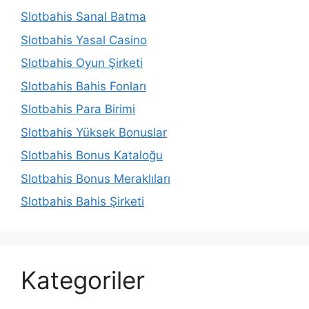
Slotbahis Sanal Batma
Slotbahis Yasal Casino
Slotbahis Oyun Şirketi
Slotbahis Bahis Fonları
Slotbahis Para Birimi
Slotbahis Yüksek Bonuslar
Slotbahis Bonus Kataloğu
Slotbahis Bonus Meraklıları
Slotbahis Bahis Şirketi
Kategoriler