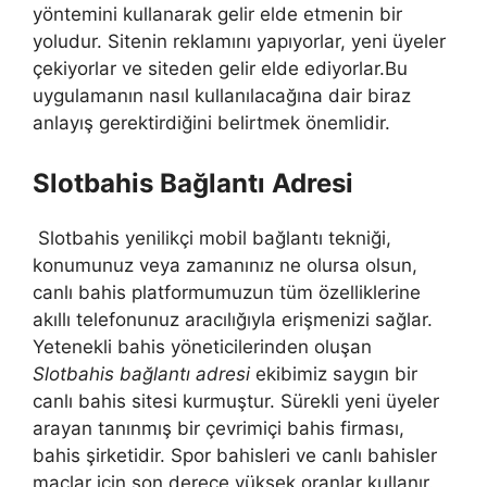
yöntemini kullanarak gelir elde etmenin bir
yoludur. Sitenin reklamını yapıyorlar, yeni üyeler
çekiyorlar ve siteden gelir elde ediyorlar.Bu
uygulamanın nasıl kullanılacağına dair biraz
anlayış gerektirdiğini belirtmek önemlidir.
Slotbahis Bağlantı Adresi
Slotbahis yenilikçi mobil bağlantı tekniği,
konumunuz veya zamanınız ne olursa olsun,
canlı bahis platformumuzun tüm özelliklerine
akıllı telefonunuz aracılığıyla erişmenizi sağlar.
Yetenekli bahis yöneticilerinden oluşan
Slotbahis bağlantı adresi
ekibimiz saygın bir
canlı bahis sitesi kurmuştur. Sürekli yeni üyeler
arayan tanınmış bir çevrimiçi bahis firması,
bahis şirketidir. Spor bahisleri ve canlı bahisler
maçlar için son derece yüksek oranlar kullanır.