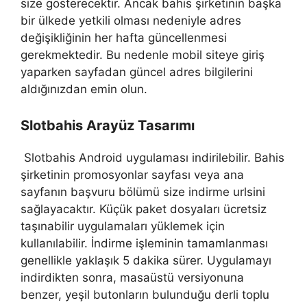
size gösterecektir. Ancak bahis şirketinin başka
bir ülkede yetkili olması nedeniyle adres
değişikliğinin her hafta güncellenmesi
gerekmektedir. Bu nedenle mobil siteye giriş
yaparken sayfadan güncel adres bilgilerini
aldığınızdan emin olun.
Slotbahis Arayüz Tasarımı
Slotbahis Android uygulaması indirilebilir. Bahis
şirketinin promosyonlar sayfası veya ana
sayfanın başvuru bölümü size indirme urlsini
sağlayacaktır. Küçük paket dosyaları ücretsiz
taşınabilir uygulamaları yüklemek için
kullanılabilir. İndirme işleminin tamamlanması
genellikle yaklaşık 5 dakika sürer. Uygulamayı
indirdikten sonra, masaüstü versiyonuna
benzer, yeşil butonların bulunduğu derli toplu