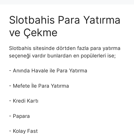
Slotbahis Para Yatırma
ve Çekme
Slotbahis sitesinde dörtden fazla para yatırma
seçeneği vardır bunlardan en popülerleri ise;
- Anında Havale ile Para Yatırma
- Mefete İle Para Yatırma
- Kredi Kartı
- Papara
- Kolay Fast