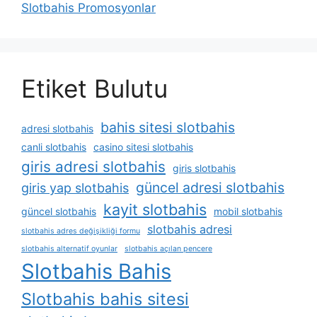
Slotbahis Promosyonlar
Etiket Bulutu
bahis sitesi slotbahis
adresi slotbahis
canli slotbahis
casino sitesi slotbahis
giris adresi slotbahis
giris slotbahis
güncel adresi slotbahis
giris yap slotbahis
kayit slotbahis
güncel slotbahis
mobil slotbahis
slotbahis adresi
slotbahis adres değişikliği formu
slotbahis alternatif oyunlar
slotbahis açılan pencere
Slotbahis Bahis
Slotbahis bahis sitesi