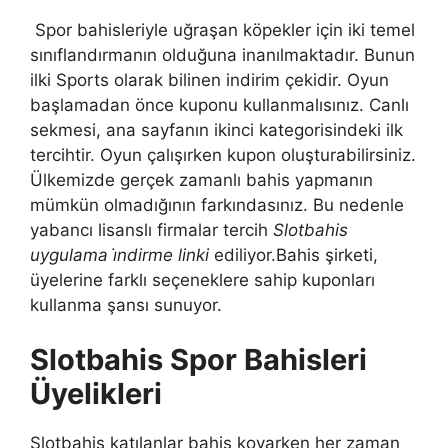
Spor bahisleriyle uğraşan köpekler için iki temel
sınıflandırmanın olduğuna inanılmaktadır. Bunun
ilki Sports olarak bilinen indirim çekidir. Oyun
başlamadan önce kuponu kullanmalısınız. Canlı
sekmesi, ana sayfanın ikinci kategorisindeki ilk
tercihtir. Oyun çalışırken kupon oluşturabilirsiniz.
Ülkemizde gerçek zamanlı bahis yapmanın
mümkün olmadığının farkındasınız. Bu nedenle
yabancı lisanslı firmalar tercih
Slotbahis
uygulama i̇ndirme linki
ediliyor.Bahis şirketi,
üyelerine farklı seçeneklere sahip kuponları
kullanma şansı sunuyor.
Slotbahis Spor Bahisleri
Üyelikleri
Slotbahis katılanlar bahis koyarken her zaman