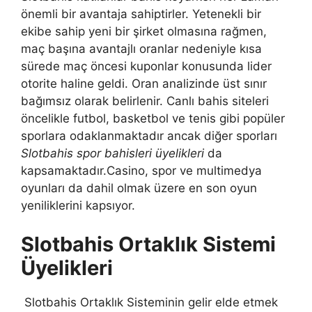
önemli bir avantaja sahiptirler. Yetenekli bir
ekibe sahip yeni bir şirket olmasına rağmen,
maç başına avantajlı oranlar nedeniyle kısa
sürede maç öncesi kuponlar konusunda lider
otorite haline geldi. Oran analizinde üst sınır
bağımsız olarak belirlenir. Canlı bahis siteleri
öncelikle futbol, ​​basketbol ve tenis gibi popüler
sporlara odaklanmaktadır ancak diğer sporları
Slotbahis spor bahisleri üyelikleri
da
kapsamaktadır.Casino, spor ve multimedya
oyunları da dahil olmak üzere en son oyun
yeniliklerini kapsıyor.
Slotbahis Ortaklık Sistemi
Üyelikleri
Slotbahis Ortaklık Sisteminin gelir elde etmek