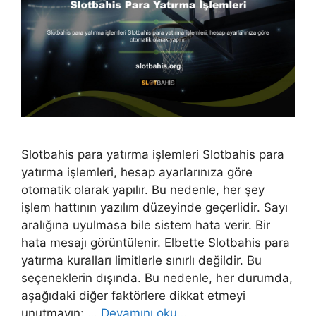
Slotbahis para yatırma işlemleri Slotbahis para
yatırma işlemleri, hesap ayarlarınıza göre
otomatik olarak yapılır. Bu nedenle, her şey
işlem hattının yazılım düzeyinde geçerlidir. Sayı
aralığına uyulmasa bile sistem hata verir. Bir
hata mesajı görüntülenir. Elbette Slotbahis para
yatırma kuralları limitlerle sınırlı değildir. Bu
seçeneklerin dışında. Bu nedenle, her durumda,
aşağıdaki diğer faktörlere dikkat etmeyi
unutmayın: …
Devamını oku…