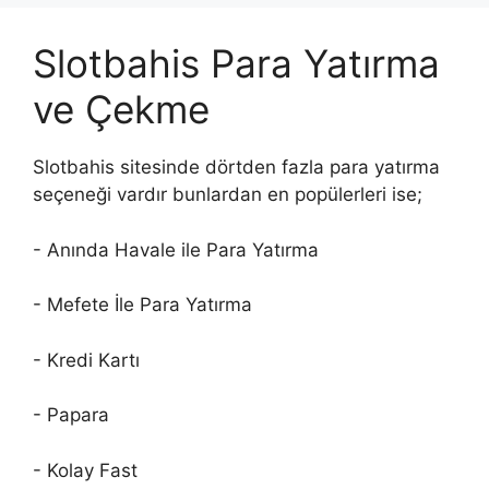
Slotbahis Para Yatırma
ve Çekme
Slotbahis sitesinde dörtden fazla para yatırma
seçeneği vardır bunlardan en popülerleri ise;
- Anında Havale ile Para Yatırma
- Mefete İle Para Yatırma
- Kredi Kartı
- Papara
- Kolay Fast