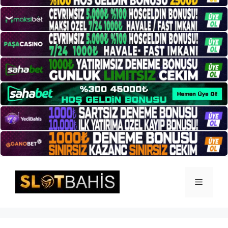
İçeriğe
atla
Menü