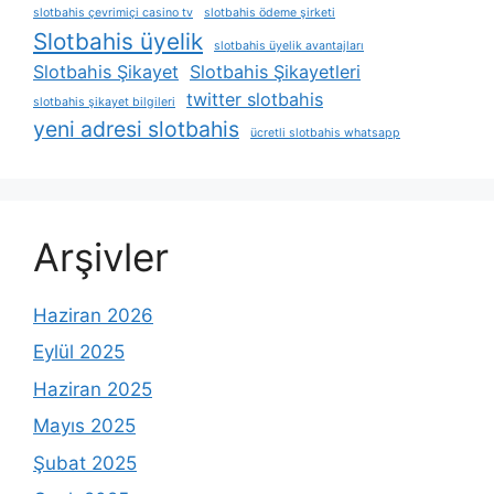
slotbahis çevrimiçi casino tv
slotbahis ödeme şirketi
Slotbahis üyelik
slotbahis üyelik avantajları
Slotbahis Şikayet
Slotbahis Şikayetleri
twitter slotbahis
slotbahis şikayet bilgileri
yeni adresi slotbahis
ücretli slotbahis whatsapp
Arşivler
Haziran 2026
Eylül 2025
Haziran 2025
Mayıs 2025
Şubat 2025