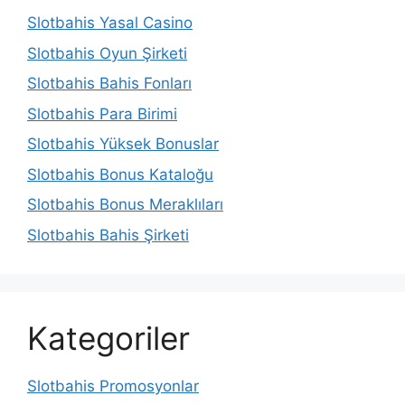
Slotbahis Yasal Casino
Slotbahis Oyun Şirketi
Slotbahis Bahis Fonları
Slotbahis Para Birimi
Slotbahis Yüksek Bonuslar
Slotbahis Bonus Kataloğu
Slotbahis Bonus Meraklıları
Slotbahis Bahis Şirketi
Kategoriler
Slotbahis Promosyonlar