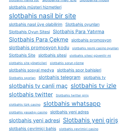
slotbahis marka suç
slotbahis müşteri hizmetleri
slotbahis nasil bir site
slotbahis nasıl üye olabilirim
Slotbahis oyunları
Slotbahis Para Yatırma
Slotbahis Oyun Sitesi
Slotbahis Para Çekme
slotbahis promosyon
slotbahis promosyon kodu
slotbahis resmi casino oyunları
Slotbahis Site
slotbahis sitesi
slotbahis sitesi güvenilir mi
slotbahis site yöneticileri
slotbahis sorun çözme
slotbahis sosyal medya
slotbahis spor bahisleri
slotbahis telegram
slotbahis tv
Slotbahis sporları
slotbahis tv izle
slotbahis tv canli maç
slotbahis twitter
Slotbahis twitter giriş
slotbahis whatsapp
slotbahis türk casino
slotbahis yeni adres
slotbahis yasadışı casino
Slotbahis yeni giriş
slotbahis yeni adresi
slotbahis çevrimiçi bahis
slotbahis çevrimiçi casino