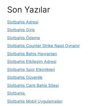
Son Yazılar
Slotbahis Adresi
Slotbahis Giriş
Slotbahis Ödeme
Slotbahis Counter Strike Nasıl Oynanır
Slotbahis Bahis Hayranları
Slotbahis Etkileşim Adresi
Slotbahis Spor Etkinlikleri
Slotbahis Güvenlik
Slotbahis Canlı Bahis Sitesi
Slotbahis
Slotbahis Mobil Uygulamaları