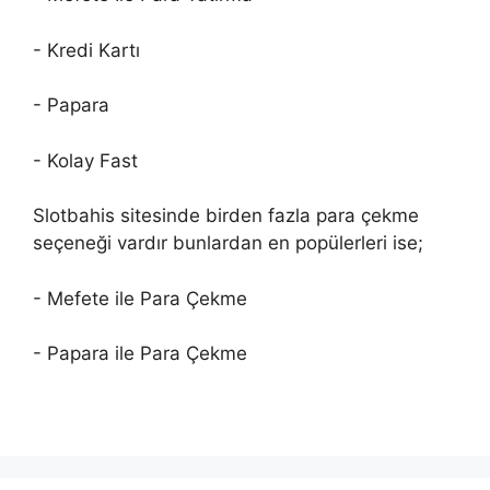
- Kredi Kartı
- Papara
- Kolay Fast
Slotbahis sitesinde birden fazla para çekme
seçeneği vardır bunlardan en popülerleri ise;
- Mefete ile Para Çekme
- Papara ile Para Çekme