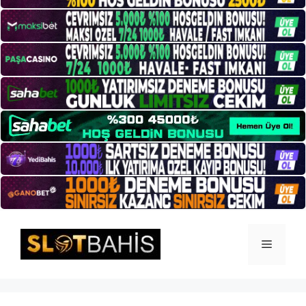
İçeriğe
atla
Menü