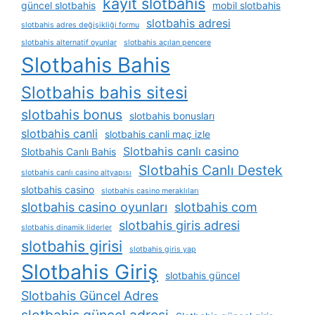
kayit slotbahis
güncel slotbahis
mobil slotbahis
slotbahis adresi
slotbahis adres değişikliği formu
slotbahis alternatif oyunlar
slotbahis açılan pencere
Slotbahis Bahis
Slotbahis bahis sitesi
slotbahis bonus
slotbahis bonusları
slotbahis canli
slotbahis canli maç izle
Slotbahis canlı casino
Slotbahis Canlı Bahis
Slotbahis Canlı Destek
slotbahis canlı casino altyapısı
slotbahis casino
slotbahis casino meraklıları
slotbahis casino oyunları
slotbahis com
slotbahis giris adresi
slotbahis dinamik liderler
slotbahis girisi
slotbahis giris yap
Slotbahis Giriş
slotbahis güncel
Slotbahis Güncel Adres
slotbahis güncel adresi