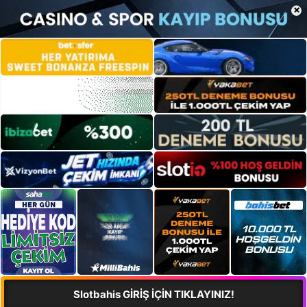
×
Slotbahis GİRİŞ İÇİN TIKLAYINIZ!