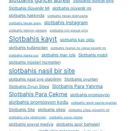
Slotbahis güncel giriş
Slotbahis Güvenilir Mi
slotbahis güvenlir mi
slotbahis hakkında
slotbahis hesap doğrulama
slotbahis instagram
slotbahis hesap onayı
slotbahis i̇letişim yöntemi
slotbahis i̇çin güncel giriş
Slotbahis kayıt
slotbahis kaç oldu
slotbahis kullanıcıları
slotbahis lisanslı mı yoksa güvenli mi
slotbahis maç izle
Slotbahis mobil
slotbahis marka suç
slotbahis müşteri hizmetleri
slotbahis nasil bir site
slotbahis nasıl üye olabilirim
Slotbahis oyunları
Slotbahis Para Yatırma
Slotbahis Oyun Sitesi
Slotbahis Para Çekme
slotbahis promosyon
slotbahis promosyon kodu
slotbahis resmi casino oyunları
Slotbahis Site
slotbahis sitesi
slotbahis sitesi güvenilir mi
slotbahis site yöneticileri
slotbahis sorun çözme
slotbahis sosyal medya
slotbahis spor bahisleri