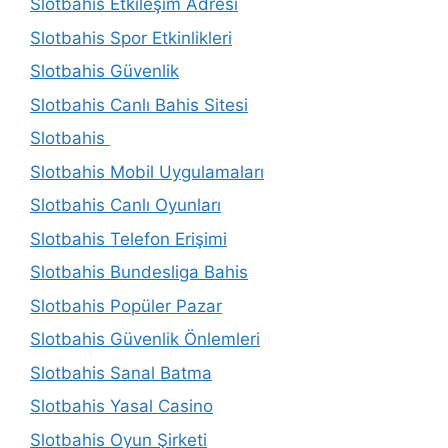
Slotbahis Etkileşim Adresi
Slotbahis Spor Etkinlikleri
Slotbahis Güvenlik
Slotbahis Canlı Bahis Sitesi
Slotbahis
Slotbahis Mobil Uygulamaları
Slotbahis Canlı Oyunları
Slotbahis Telefon Erişimi
Slotbahis Bundesliga Bahis
Slotbahis Popüler Pazar
Slotbahis Güvenlik Önlemleri
Slotbahis Sanal Batma
Slotbahis Yasal Casino
Slotbahis Oyun Şirketi