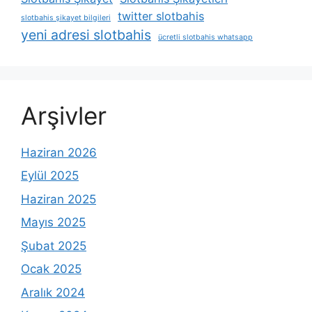
twitter slotbahis
slotbahis şikayet bilgileri
yeni adresi slotbahis
ücretli slotbahis whatsapp
Arşivler
Haziran 2026
Eylül 2025
Haziran 2025
Mayıs 2025
Şubat 2025
Ocak 2025
Aralık 2024