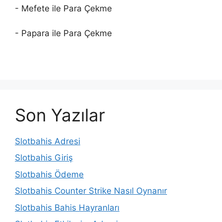
- Mefete ile Para Çekme
- Papara ile Para Çekme
Son Yazılar
Slotbahis Adresi
Slotbahis Giriş
Slotbahis Ödeme
Slotbahis Counter Strike Nasıl Oynanır
Slotbahis Bahis Hayranları