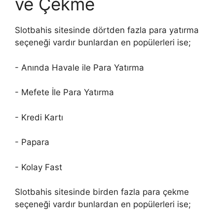
ve Çekme
Slotbahis sitesinde dörtden fazla para yatırma
seçeneği vardır bunlardan en popülerleri ise;
- Anında Havale ile Para Yatırma
- Mefete İle Para Yatırma
- Kredi Kartı
- Papara
- Kolay Fast
Slotbahis sitesinde birden fazla para çekme
seçeneği vardır bunlardan en popülerleri ise;