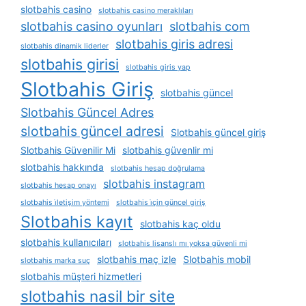
slotbahis casino
slotbahis casino meraklıları
slotbahis casino oyunları
slotbahis com
slotbahis giris adresi
slotbahis dinamik liderler
slotbahis girisi
slotbahis giris yap
Slotbahis Giriş
slotbahis güncel
Slotbahis Güncel Adres
slotbahis güncel adresi
Slotbahis güncel giriş
Slotbahis Güvenilir Mi
slotbahis güvenlir mi
slotbahis hakkında
slotbahis hesap doğrulama
slotbahis instagram
slotbahis hesap onayı
slotbahis i̇letişim yöntemi
slotbahis i̇çin güncel giriş
Slotbahis kayıt
slotbahis kaç oldu
slotbahis kullanıcıları
slotbahis lisanslı mı yoksa güvenli mi
slotbahis maç izle
Slotbahis mobil
slotbahis marka suç
slotbahis müşteri hizmetleri
slotbahis nasil bir site