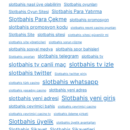
slotbahis nasıl üye olabilirim
Slotbahis oyunları
Slotbahis Para Yatırma
Slotbahis Oyun Sitesi
Slotbahis Para Çekme
slotbahis promosyon
slotbahis promosyon kodu
slotbahis resmi casino oyunları
Slotbahis Site
slotbahis sitesi
slotbahis sitesi güvenilir mi
slotbahis site yöneticileri
slotbahis sorun çözme
slotbahis sosyal medya
slotbahis spor bahisleri
slotbahis telegram
slotbahis tv
Slotbahis sporları
slotbahis tv izle
slotbahis tv canli maç
slotbahis twitter
Slotbahis twitter giriş
slotbahis whatsapp
slotbahis türk casino
slotbahis yeni adres
slotbahis yasadışı casino
Slotbahis yeni giriş
slotbahis yeni adresi
slotbahis çevrimiçi bahis
slotbahis çevrimiçi casino
slotbahis çevrimiçi casino tv
slotbahis ödeme şirketi
Slotbahis üyelik
slotbahis üyelik avantajları
Slotbahis Şikayet
Slotbahis Şikayetleri