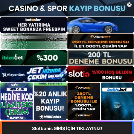
×
Slotbahis GİRİŞ İÇİN TIKLAYINIZ!