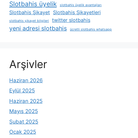
Slotbahis üyelik
slotbahis üyelik avantajları
Slotbahis Şikayet
Slotbahis Şikayetleri
twitter slotbahis
slotbahis şikayet bilgileri
yeni adresi slotbahis
ücretli slotbahis whatsapp
Arşivler
Haziran 2026
Eylül 2025
Haziran 2025
Mayıs 2025
Şubat 2025
Ocak 2025