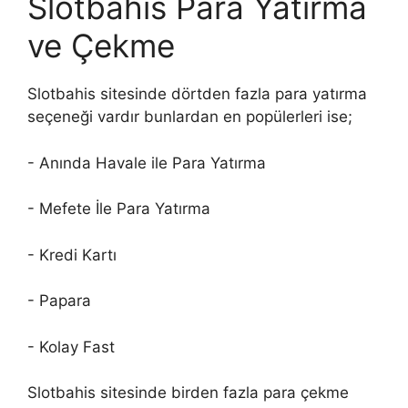
Slotbahis Para Yatırma
ve Çekme
Slotbahis sitesinde dörtden fazla para yatırma
seçeneği vardır bunlardan en popülerleri ise;
- Anında Havale ile Para Yatırma
- Mefete İle Para Yatırma
- Kredi Kartı
- Papara
- Kolay Fast
Slotbahis sitesinde birden fazla para çekme