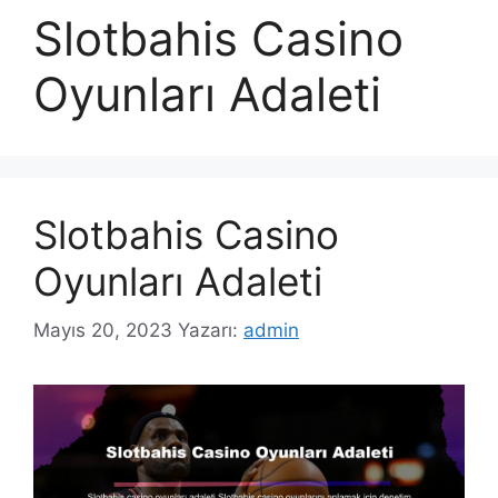
Slotbahis Casino
Oyunları Adaleti
Slotbahis Casino
Oyunları Adaleti
Mayıs 20, 2023
Yazarı:
admin