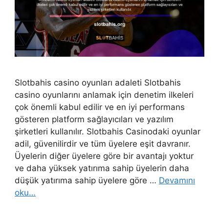
Slotbahis casino oyunları adaleti Slotbahis
casino oyunlarını anlamak için denetim ilkeleri
çok önemli kabul edilir ve en iyi performans
gösteren platform sağlayıcıları ve yazılım
şirketleri kullanılır. Slotbahis Casinodaki oyunlar
adil, güvenilirdir ve tüm üyelere eşit davranır.
Üyelerin diğer üyelere göre bir avantajı yoktur
ve daha yüksek yatırıma sahip üyelerin daha
düşük yatırıma sahip üyelere göre …
Devamını
oku…