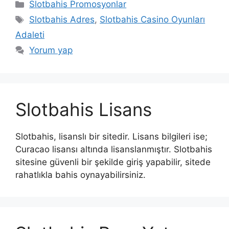
Kategoriler
Slotbahis Promosyonlar
Etiketler
Slotbahis Adres
,
Slotbahis Casino Oyunları
Adaleti
Yorum yap
Slotbahis Lisans
Slotbahis, lisanslı bir sitedir. Lisans bilgileri ise;
Curacao lisansı altında lisanslanmıştır. Slotbahis
sitesine güvenli bir şekilde giriş yapabilir, sitede
rahatlıkla bahis oynayabilirsiniz.