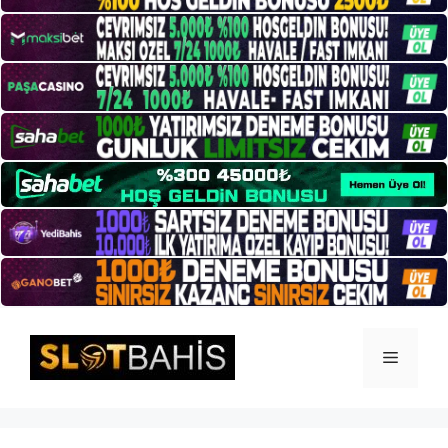
İçeriğe
atla
Menü