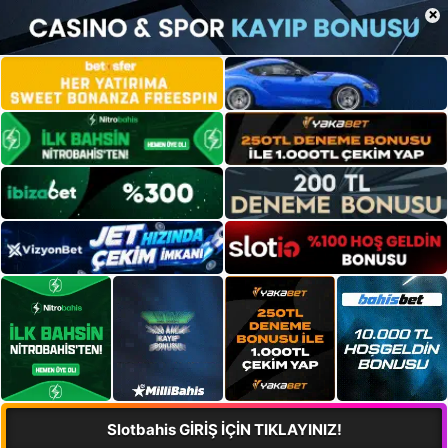
×
Slotbahis GİRİŞ İÇİN TIKLAYINIZ!