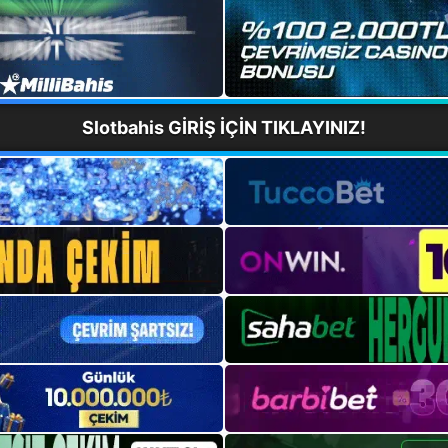
Slotbahis GİRİŞ İÇİN TIKLAYINIZ!