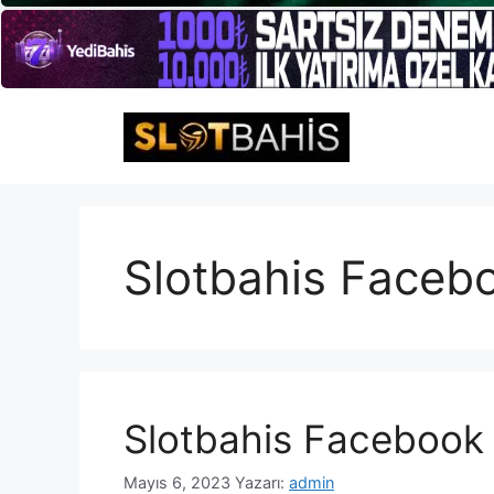
İçeriğe
atla
Slotbahis Faceb
Slotbahis Facebook
Mayıs 6, 2023
Yazarı:
admin