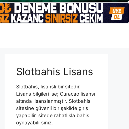
Slotbahis Lisans
Slotbahis, lisanslı bir sitedir.
Lisans bilgileri ise; Curacao lisansı
altında lisanslanmıştır. Slotbahis
sitesine güvenli bir şekilde giriş
yapabilir, sitede rahatlıkla bahis
oynayabilirsiniz.