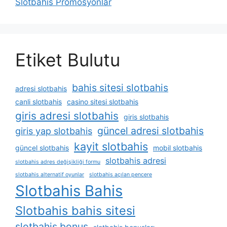
Slotbahis Promosyonlar
Etiket Bulutu
bahis sitesi slotbahis
adresi slotbahis
canli slotbahis
casino sitesi slotbahis
giris adresi slotbahis
giris slotbahis
güncel adresi slotbahis
giris yap slotbahis
kayit slotbahis
güncel slotbahis
mobil slotbahis
slotbahis adresi
slotbahis adres değişikliği formu
slotbahis alternatif oyunlar
slotbahis açılan pencere
Slotbahis Bahis
Slotbahis bahis sitesi
slotbahis bonus