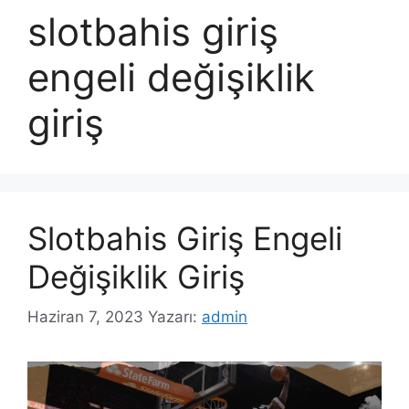
slotbahis giriş
engeli değişiklik
giriş
Slotbahis Giriş Engeli
Değişiklik Giriş
Haziran 7, 2023
Yazarı:
admin