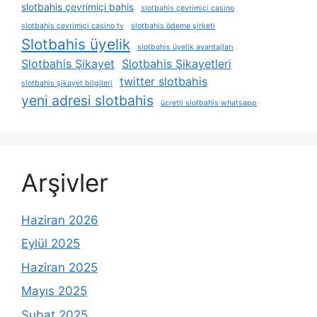
slotbahis çevrimiçi bahis
slotbahis çevrimiçi casino
slotbahis çevrimiçi casino tv
slotbahis ödeme şirketi
Slotbahis üyelik
slotbahis üyelik avantajları
Slotbahis Şikayet
Slotbahis Şikayetleri
twitter slotbahis
slotbahis şikayet bilgileri
yeni adresi slotbahis
ücretli slotbahis whatsapp
Arşivler
Haziran 2026
Eylül 2025
Haziran 2025
Mayıs 2025
Şubat 2025