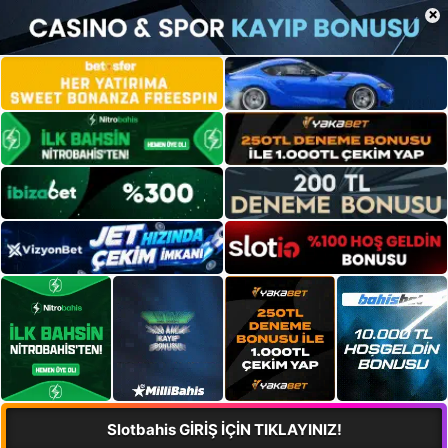
×
Slotbahis GİRİŞ İÇİN TIKLAYINIZ!