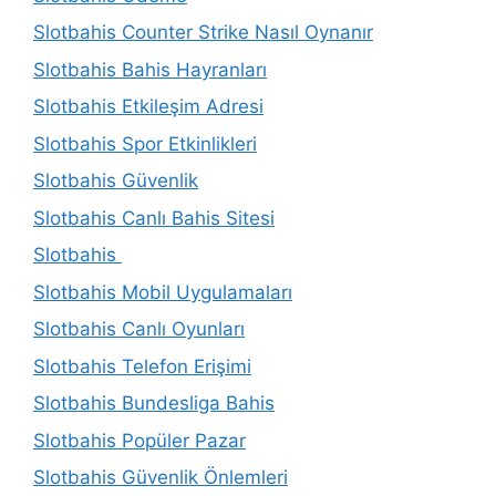
Slotbahis Counter Strike Nasıl Oynanır
Slotbahis Bahis Hayranları
Slotbahis Etkileşim Adresi
Slotbahis Spor Etkinlikleri
Slotbahis Güvenlik
Slotbahis Canlı Bahis Sitesi
Slotbahis
Slotbahis Mobil Uygulamaları
Slotbahis Canlı Oyunları
Slotbahis Telefon Erişimi
Slotbahis Bundesliga Bahis
Slotbahis Popüler Pazar
Slotbahis Güvenlik Önlemleri