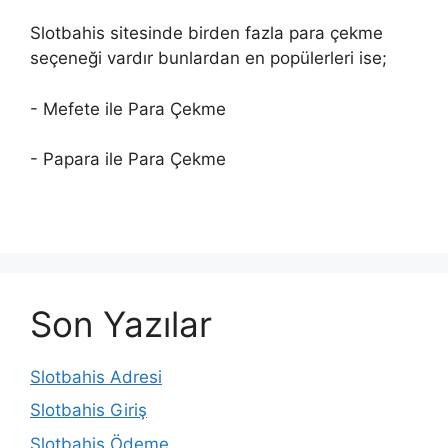
Slotbahis sitesinde birden fazla para çekme
seçeneği vardır bunlardan en popülerleri ise;
- Mefete ile Para Çekme
- Papara ile Para Çekme
Son Yazılar
Slotbahis Adresi
Slotbahis Giriş
Slotbahis Ödeme