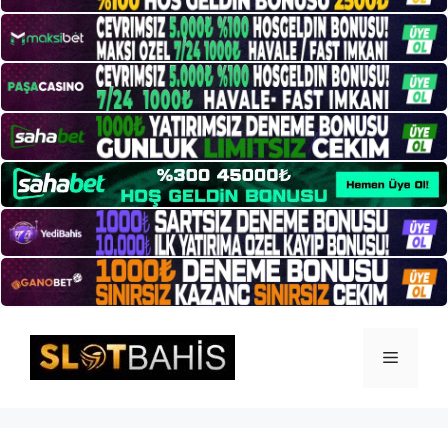
İçeriğe
atla
Menü