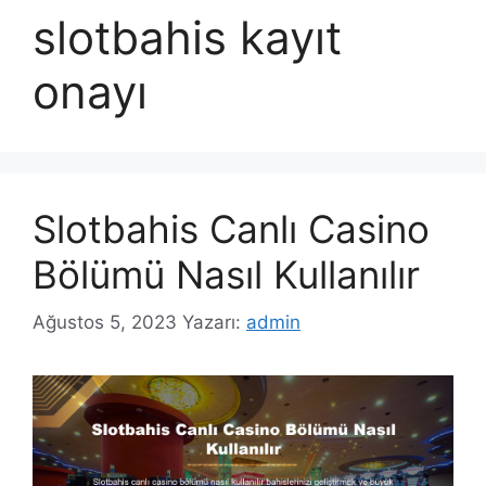
slotbahis kayıt
onayı
Slotbahis Canlı Casino
Bölümü Nasıl Kullanılır
Ağustos 5, 2023
Yazarı:
admin