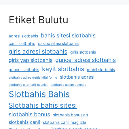
Etiket Bulutu
bahis sitesi slotbahis
adresi slotbahis
canli slotbahis
casino sitesi slotbahis
giris adresi slotbahis
giris slotbahis
güncel adresi slotbahis
giris yap slotbahis
kayit slotbahis
güncel slotbahis
mobil slotbahis
slotbahis adresi
slotbahis adres değişikliği formu
slotbahis alternatif oyunlar
slotbahis açılan pencere
Slotbahis Bahis
Slotbahis bahis sitesi
slotbahis bonus
slotbahis bonusları
slotbahis canli
slotbahis canli maç izle