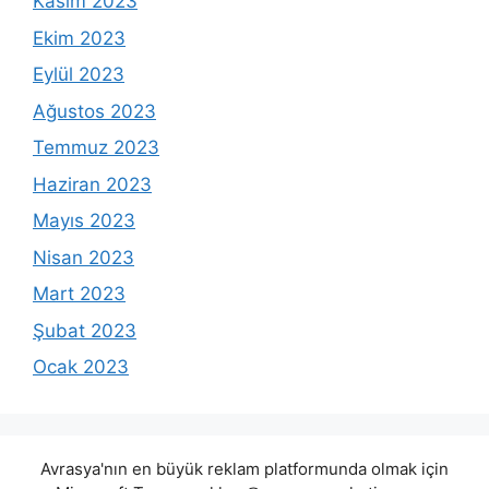
Kasım 2023
Ekim 2023
Eylül 2023
Ağustos 2023
Temmuz 2023
Haziran 2023
Mayıs 2023
Nisan 2023
Mart 2023
Şubat 2023
Ocak 2023
Avrasya'nın en büyük reklam platformunda olmak için