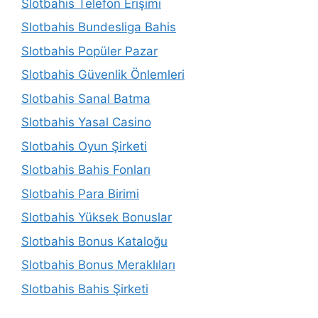
Slotbahis Telefon Erişimi
Slotbahis Bundesliga Bahis
Slotbahis Popüler Pazar
Slotbahis Güvenlik Önlemleri
Slotbahis Sanal Batma
Slotbahis Yasal Casino
Slotbahis Oyun Şirketi
Slotbahis Bahis Fonları
Slotbahis Para Birimi
Slotbahis Yüksek Bonuslar
Slotbahis Bonus Kataloğu
Slotbahis Bonus Meraklıları
Slotbahis Bahis Şirketi