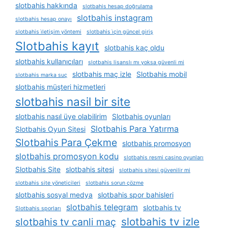
slotbahis hakkında
slotbahis hesap doğrulama
slotbahis instagram
slotbahis hesap onayı
slotbahis i̇letişim yöntemi
slotbahis i̇çin güncel giriş
Slotbahis kayıt
slotbahis kaç oldu
slotbahis kullanıcıları
slotbahis lisanslı mı yoksa güvenli mi
slotbahis maç izle
Slotbahis mobil
slotbahis marka suç
slotbahis müşteri hizmetleri
slotbahis nasil bir site
slotbahis nasıl üye olabilirim
Slotbahis oyunları
Slotbahis Para Yatırma
Slotbahis Oyun Sitesi
Slotbahis Para Çekme
slotbahis promosyon
slotbahis promosyon kodu
slotbahis resmi casino oyunları
Slotbahis Site
slotbahis sitesi
slotbahis sitesi güvenilir mi
slotbahis site yöneticileri
slotbahis sorun çözme
slotbahis sosyal medya
slotbahis spor bahisleri
slotbahis telegram
slotbahis tv
Slotbahis sporları
slotbahis tv izle
slotbahis tv canli maç