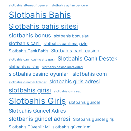
slotbahis alternatif oyunlar
slotbahis açılan pencere
Slotbahis Bahis
Slotbahis bahis sitesi
slotbahis bonus
slotbahis bonusları
slotbahis canli
slotbahis canli maç izle
Slotbahis canlı casino
Slotbahis Canlı Bahis
Slotbahis Canlı Destek
slotbahis canlı casino altyapısı
slotbahis casino
slotbahis casino meraklıları
slotbahis casino oyunları
slotbahis com
slotbahis giris adresi
slotbahis dinamik liderler
slotbahis girisi
slotbahis giris yap
Slotbahis Giriş
slotbahis güncel
Slotbahis Güncel Adres
slotbahis güncel adresi
Slotbahis güncel giriş
Slotbahis Güvenilir Mi
slotbahis güvenlir mi