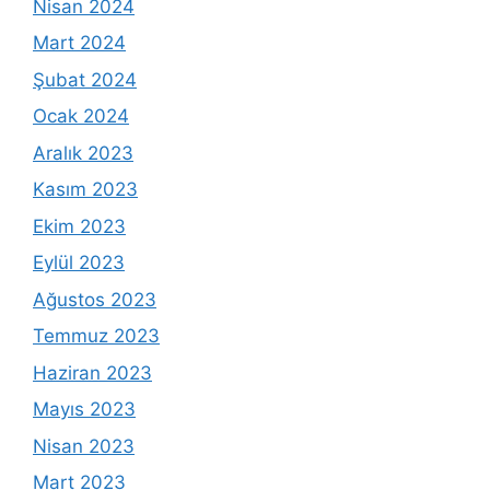
Nisan 2024
Mart 2024
Şubat 2024
Ocak 2024
Aralık 2023
Kasım 2023
Ekim 2023
Eylül 2023
Ağustos 2023
Temmuz 2023
Haziran 2023
Mayıs 2023
Nisan 2023
Mart 2023