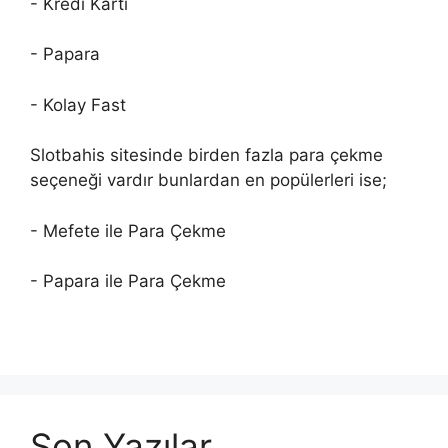
- Kredi Kartı
- Papara
- Kolay Fast
Slotbahis sitesinde birden fazla para çekme
seçeneği vardır bunlardan en popülerleri ise;
- Mefete ile Para Çekme
- Papara ile Para Çekme
Son Yazılar