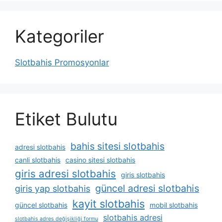
Kategoriler
Slotbahis Promosyonlar
Etiket Bulutu
bahis sitesi slotbahis
adresi slotbahis
canli slotbahis
casino sitesi slotbahis
giris adresi slotbahis
giris slotbahis
güncel adresi slotbahis
giris yap slotbahis
kayit slotbahis
güncel slotbahis
mobil slotbahis
slotbahis adresi
slotbahis adres değişikliği formu