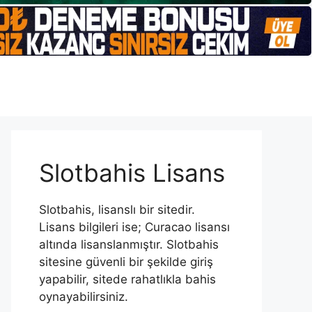
Slotbahis Lisans
Slotbahis, lisanslı bir sitedir.
Lisans bilgileri ise; Curacao lisansı
altında lisanslanmıştır. Slotbahis
sitesine güvenli bir şekilde giriş
yapabilir, sitede rahatlıkla bahis
oynayabilirsiniz.