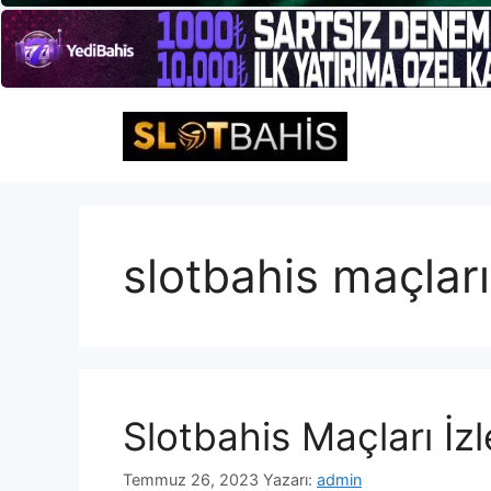
İçeriğe
atla
slotbahis maçları 
Slotbahis Maçları İzl
Temmuz 26, 2023
Yazarı:
admin