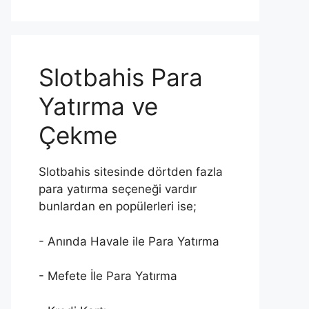
Slotbahis Para
Yatırma ve
Çekme
Slotbahis sitesinde dörtden fazla
para yatırma seçeneği vardır
bunlardan en popülerleri ise;
- Anında Havale ile Para Yatırma
- Mefete İle Para Yatırma