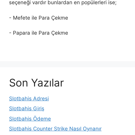
seçeneği vardır bunlardan en popülerleri ise;
- Mefete ile Para Çekme
- Papara ile Para Çekme
Son Yazılar
Slotbahis Adresi
Slotbahis Giriş
Slotbahis Ödeme
Slotbahis Counter Strike Nasıl Oynanır