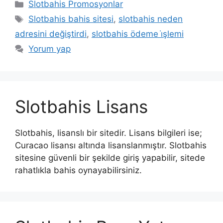
Kategoriler
Slotbahis Promosyonlar
Etiketler
Slotbahis bahis sitesi
,
slotbahis neden
adresini değiştirdi
,
slotbahis ödeme i̇şlemi
Yorum yap
Slotbahis Lisans
Slotbahis, lisanslı bir sitedir. Lisans bilgileri ise;
Curacao lisansı altında lisanslanmıştır. Slotbahis
sitesine güvenli bir şekilde giriş yapabilir, sitede
rahatlıkla bahis oynayabilirsiniz.