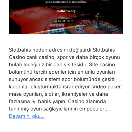
Slotbahis neden adresini değiştirdi Slotbahis
Casino canlı casino, spor ve daha birçok oyunu
bulabileceğiniz bir bahis sitesidir. Site casino
bölümünü tercih edenler için en ünlü oyunları
sunuyor ancak sistem spor bölümünde çeşitli
kuponlar oluşturmakta ısrar ediyor. Video poker,
masa oyunları, slotlar, ikramiyeler ve daha
fazlasına iyi bahis yapın. Casino alanında
tanınmış oyun sağlayıcılarının en popüler …
Devamını oku…