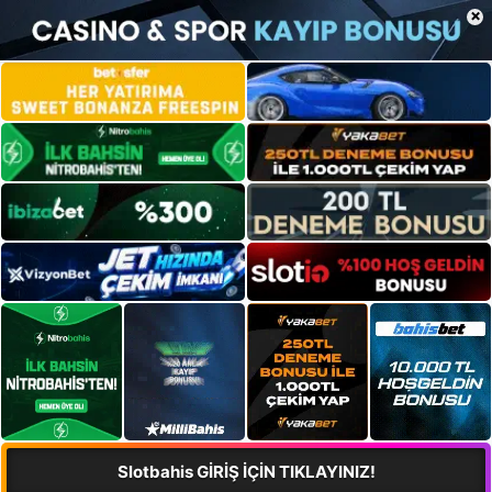
×
Slotbahis GİRİŞ İÇİN TIKLAYINIZ!