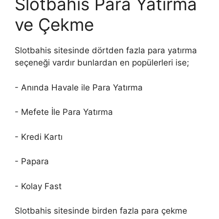
Slotbahis Para Yatırma
ve Çekme
Slotbahis sitesinde dörtden fazla para yatırma
seçeneği vardır bunlardan en popülerleri ise;
- Anında Havale ile Para Yatırma
- Mefete İle Para Yatırma
- Kredi Kartı
- Papara
- Kolay Fast
Slotbahis sitesinde birden fazla para çekme