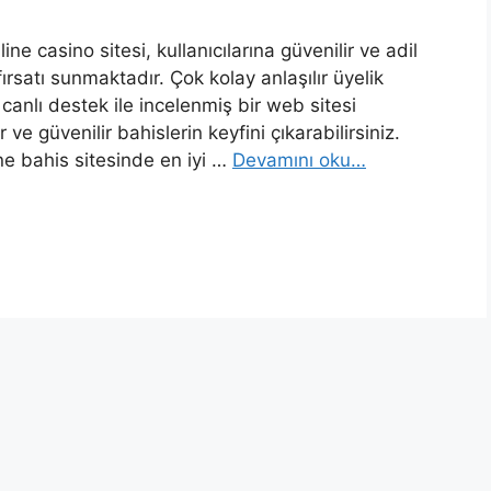
ine casino sitesi, kullanıcılarına güvenilir ve adil
ırsatı sunmaktadır. Çok kolay anlaşılır üyelik
nlı destek ile incelenmiş bir web sitesi
 ve güvenilir bahislerin keyfini çıkarabilirsiniz.
ine bahis sitesinde en iyi …
Devamını oku…