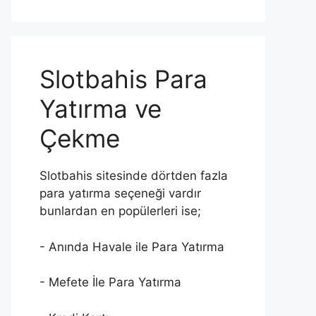
Slotbahis Para
Yatırma ve
Çekme
Slotbahis sitesinde dörtden fazla
para yatırma seçeneği vardır
bunlardan en popülerleri ise;
- Anında Havale ile Para Yatırma
- Mefete İle Para Yatırma