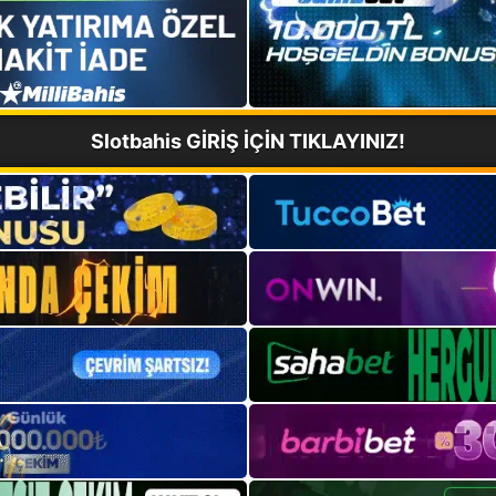
Slotbahis GİRİŞ İÇİN TIKLAYINIZ!