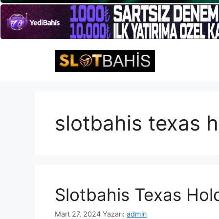
İçeriğe
atla
slotbahis texas 
Slotbahis Texas Hol
Mart 27, 2024
Yazarı:
admin