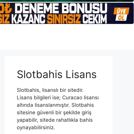
Slotbahis Lisans
Slotbahis, lisanslı bir sitedir.
Lisans bilgileri ise; Curacao lisansı
altında lisanslanmıştır. Slotbahis
sitesine güvenli bir şekilde giriş
yapabilir, sitede rahatlıkla bahis
oynayabilirsiniz.