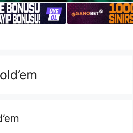
hold’em
d’em