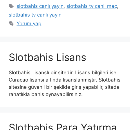
Etiketler
slotbahis canlı yayın
,
slotbahis tv canli maç
,
slotbahis tv canlı yayın
Yorum yap
Slotbahis Lisans
Slotbahis, lisanslı bir sitedir. Lisans bilgileri ise;
Curacao lisansı altında lisanslanmıştır. Slotbahis
sitesine güvenli bir şekilde giriş yapabilir, sitede
rahatlıkla bahis oynayabilirsiniz.
Slotbahis Para Yatırma