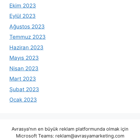
Ekim 2023
Eylül 2023
Ağustos 2023
Temmuz 2023
Haziran 2023
Mayıs 2023
Nisan 2023
Mart 2023
Şubat 2023
Ocak 2023
Avrasya'nın en büyük reklam platformunda olmak için
Microsoft Teams:
reklam@avrasyamarketing.com