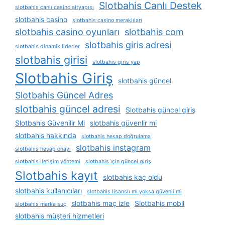
Slotbahis Canlı Destek
slotbahis canlı casino altyapısı
slotbahis casino
slotbahis casino meraklıları
slotbahis casino oyunları
slotbahis com
slotbahis giris adresi
slotbahis dinamik liderler
slotbahis girisi
slotbahis giris yap
Slotbahis Giriş
slotbahis güncel
Slotbahis Güncel Adres
slotbahis güncel adresi
Slotbahis güncel giriş
Slotbahis Güvenilir Mi
slotbahis güvenlir mi
slotbahis hakkında
slotbahis hesap doğrulama
slotbahis instagram
slotbahis hesap onayı
slotbahis i̇letişim yöntemi
slotbahis i̇çin güncel giriş
Slotbahis kayıt
slotbahis kaç oldu
slotbahis kullanıcıları
slotbahis lisanslı mı yoksa güvenli mi
slotbahis maç izle
Slotbahis mobil
slotbahis marka suç
slotbahis müşteri hizmetleri