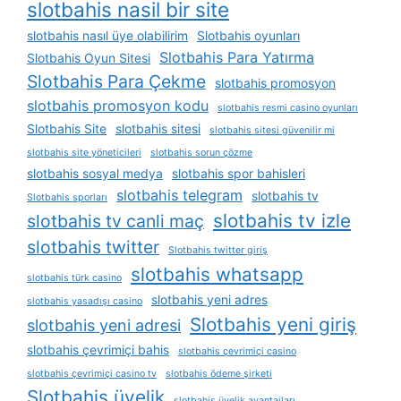
slotbahis nasil bir site
slotbahis nasıl üye olabilirim
Slotbahis oyunları
Slotbahis Para Yatırma
Slotbahis Oyun Sitesi
Slotbahis Para Çekme
slotbahis promosyon
slotbahis promosyon kodu
slotbahis resmi casino oyunları
Slotbahis Site
slotbahis sitesi
slotbahis sitesi güvenilir mi
slotbahis site yöneticileri
slotbahis sorun çözme
slotbahis sosyal medya
slotbahis spor bahisleri
slotbahis telegram
slotbahis tv
Slotbahis sporları
slotbahis tv izle
slotbahis tv canli maç
slotbahis twitter
Slotbahis twitter giriş
slotbahis whatsapp
slotbahis türk casino
slotbahis yeni adres
slotbahis yasadışı casino
Slotbahis yeni giriş
slotbahis yeni adresi
slotbahis çevrimiçi bahis
slotbahis çevrimiçi casino
slotbahis çevrimiçi casino tv
slotbahis ödeme şirketi
Slotbahis üyelik
slotbahis üyelik avantajları