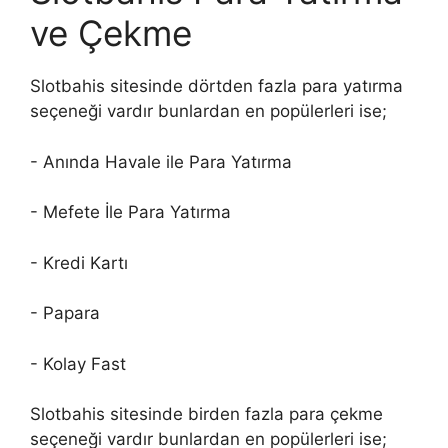
ve Çekme
Slotbahis sitesinde dörtden fazla para yatırma
seçeneği vardır bunlardan en popülerleri ise;
- Anında Havale ile Para Yatırma
- Mefete İle Para Yatırma
- Kredi Kartı
- Papara
- Kolay Fast
Slotbahis sitesinde birden fazla para çekme
seçeneği vardır bunlardan en popülerleri ise;