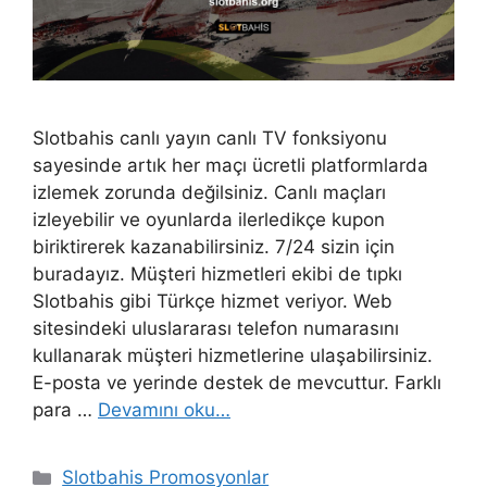
Slotbahis canlı yayın canlı TV fonksiyonu
sayesinde artık her maçı ücretli platformlarda
izlemek zorunda değilsiniz. Canlı maçları
izleyebilir ve oyunlarda ilerledikçe kupon
biriktirerek kazanabilirsiniz. 7/24 sizin için
buradayız. Müşteri hizmetleri ekibi de tıpkı
Slotbahis gibi Türkçe hizmet veriyor. Web
sitesindeki uluslararası telefon numarasını
kullanarak müşteri hizmetlerine ulaşabilirsiniz.
E-posta ve yerinde destek de mevcuttur. Farklı
para …
Devamını oku…
Kategoriler
Slotbahis Promosyonlar