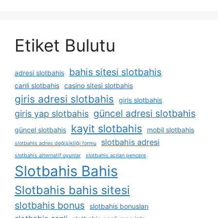
Etiket Bulutu
bahis sitesi slotbahis
adresi slotbahis
canli slotbahis
casino sitesi slotbahis
giris adresi slotbahis
giris slotbahis
güncel adresi slotbahis
giris yap slotbahis
kayit slotbahis
güncel slotbahis
mobil slotbahis
slotbahis adresi
slotbahis adres değişikliği formu
slotbahis alternatif oyunlar
slotbahis açılan pencere
Slotbahis Bahis
Slotbahis bahis sitesi
slotbahis bonus
slotbahis bonusları