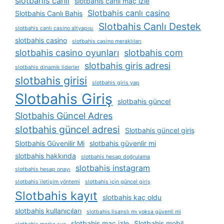
slotbahis canli
slotbahis canli maç izle
Slotbahis canlı casino
Slotbahis Canlı Bahis
Slotbahis Canlı Destek
slotbahis canlı casino altyapısı
slotbahis casino
slotbahis casino meraklıları
slotbahis casino oyunları
slotbahis com
slotbahis giris adresi
slotbahis dinamik liderler
slotbahis girisi
slotbahis giris yap
Slotbahis Giriş
slotbahis güncel
Slotbahis Güncel Adres
slotbahis güncel adresi
Slotbahis güncel giriş
Slotbahis Güvenilir Mi
slotbahis güvenlir mi
slotbahis hakkında
slotbahis hesap doğrulama
slotbahis instagram
slotbahis hesap onayı
slotbahis i̇letişim yöntemi
slotbahis i̇çin güncel giriş
Slotbahis kayıt
slotbahis kaç oldu
slotbahis kullanıcıları
slotbahis lisanslı mı yoksa güvenli mi
slotbahis maç izle
Slotbahis mobil