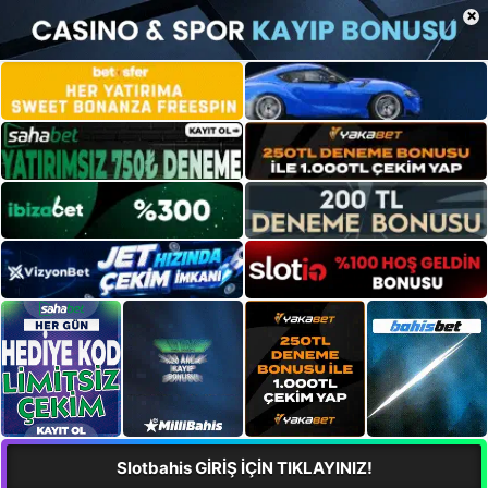
×
Slotbahis GİRİŞ İÇİN TIKLAYINIZ!