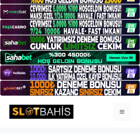
İçeriğe
atla
Menü