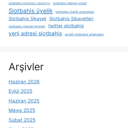
slotbahis çevrimiçi casino tv
slotbahis ödeme şirketi
Slotbahis üyelik
slotbahis üyelik avantajları
Slotbahis Şikayet
Slotbahis Şikayetleri
twitter slotbahis
slotbahis şikayet bilgileri
yeni adresi slotbahis
ücretli slotbahis whatsapp
Arşivler
Haziran 2026
Eylül 2025
Haziran 2025
Mayıs 2025
Şubat 2025