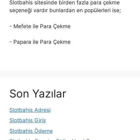
Slotbahis sitesinde birden fazla para çekme
seçeneği vardır bunlardan en popülerleri ise;
- Mefete ile Para Çekme
- Papara ile Para Çekme
Son Yazılar
Slotbahis Adresi
Slotbahis Giriş
Slotbahis Ödeme