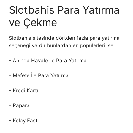
Slotbahis Para Yatırma
ve Çekme
Slotbahis sitesinde dörtden fazla para yatırma
seçeneği vardır bunlardan en popülerleri ise;
- Anında Havale ile Para Yatırma
- Mefete İle Para Yatırma
- Kredi Kartı
- Papara
- Kolay Fast