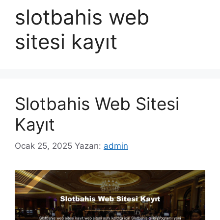
slotbahis web
sitesi kayıt
Slotbahis Web Sitesi
Kayıt
Ocak 25, 2025
Yazarı:
admin