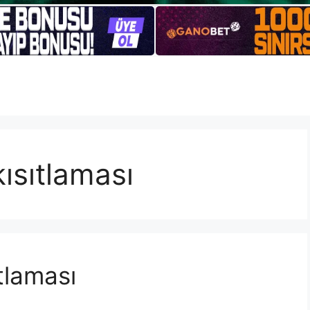
kısıtlaması
tlaması