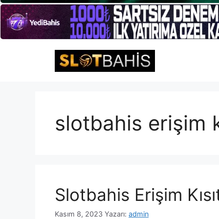
İçeriğe
atla
slotbahis erişim 
Slotbahis Erişim Kısı
Kasım 8, 2023
Yazarı:
admin