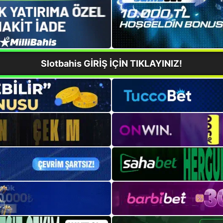
Slotbahis GİRİŞ İÇİN TIKLAYINIZ!