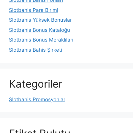
Slotbahis Bahis Fonları
Slotbahis Para Birimi
Slotbahis Yüksek Bonuslar
Slotbahis Bonus Kataloğu
Slotbahis Bonus Meraklıları
Slotbahis Bahis Şirketi
Kategoriler
Slotbahis Promosyonlar