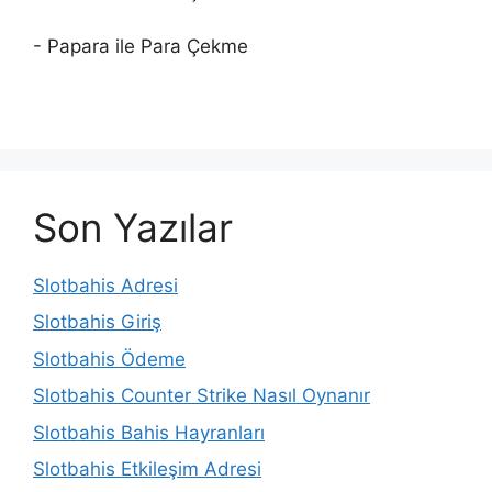
- Papara ile Para Çekme
Son Yazılar
Slotbahis Adresi
Slotbahis Giriş
Slotbahis Ödeme
Slotbahis Counter Strike Nasıl Oynanır
Slotbahis Bahis Hayranları
Slotbahis Etkileşim Adresi