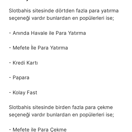
Slotbahis sitesinde dörtden fazla para yatırma
seçeneği vardır bunlardan en popülerleri ise;
- Anında Havale ile Para Yatırma
- Mefete İle Para Yatırma
- Kredi Kartı
- Papara
- Kolay Fast
Slotbahis sitesinde birden fazla para çekme
seçeneği vardır bunlardan en popülerleri ise;
- Mefete ile Para Çekme