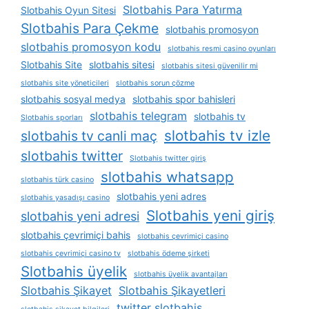
Slotbahis Para Yatırma
Slotbahis Oyun Sitesi
Slotbahis Para Çekme
slotbahis promosyon
slotbahis promosyon kodu
slotbahis resmi casino oyunları
Slotbahis Site
slotbahis sitesi
slotbahis sitesi güvenilir mi
slotbahis site yöneticileri
slotbahis sorun çözme
slotbahis sosyal medya
slotbahis spor bahisleri
slotbahis telegram
slotbahis tv
Slotbahis sporları
slotbahis tv izle
slotbahis tv canli maç
slotbahis twitter
Slotbahis twitter giriş
slotbahis whatsapp
slotbahis türk casino
slotbahis yeni adres
slotbahis yasadışı casino
Slotbahis yeni giriş
slotbahis yeni adresi
slotbahis çevrimiçi bahis
slotbahis çevrimiçi casino
slotbahis çevrimiçi casino tv
slotbahis ödeme şirketi
Slotbahis üyelik
slotbahis üyelik avantajları
Slotbahis Şikayet
Slotbahis Şikayetleri
twitter slotbahis