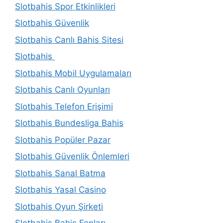
Slotbahis Spor Etkinlikleri
Slotbahis Güvenlik
Slotbahis Canlı Bahis Sitesi
Slotbahis
Slotbahis Mobil Uygulamaları
Slotbahis Canlı Oyunları
Slotbahis Telefon Erişimi
Slotbahis Bundesliga Bahis
Slotbahis Popüler Pazar
Slotbahis Güvenlik Önlemleri
Slotbahis Sanal Batma
Slotbahis Yasal Casino
Slotbahis Oyun Şirketi