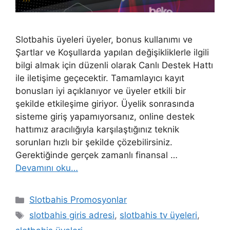
Slotbahis üyeleri üyeler, bonus kullanımı ve
Şartlar ve Koşullarda yapılan değişikliklerle ilgili
bilgi almak için düzenli olarak Canlı Destek Hattı
ile iletişime geçecektir. Tamamlayıcı kayıt
bonusları iyi açıklanıyor ve üyeler etkili bir
şekilde etkileşime giriyor. Üyelik sonrasında
sisteme giriş yapamıyorsanız, online destek
hattımız aracılığıyla karşılaştığınız teknik
sorunları hızlı bir şekilde çözebilirsiniz.
Gerektiğinde gerçek zamanlı finansal …
Devamını oku…
Kategoriler
Slotbahis Promosyonlar
Etiketler
slotbahis giris adresi
,
slotbahis tv üyeleri
,