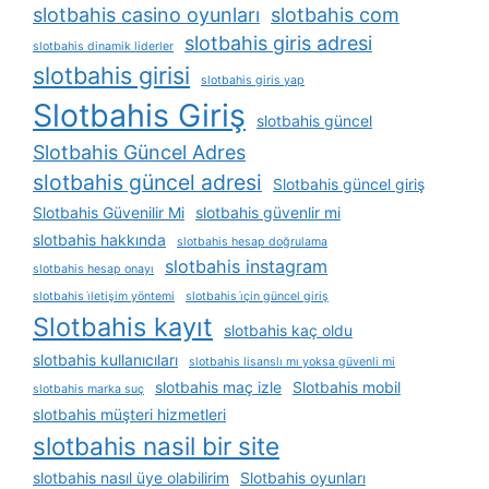
slotbahis casino oyunları
slotbahis com
slotbahis giris adresi
slotbahis dinamik liderler
slotbahis girisi
slotbahis giris yap
Slotbahis Giriş
slotbahis güncel
Slotbahis Güncel Adres
slotbahis güncel adresi
Slotbahis güncel giriş
Slotbahis Güvenilir Mi
slotbahis güvenlir mi
slotbahis hakkında
slotbahis hesap doğrulama
slotbahis instagram
slotbahis hesap onayı
slotbahis i̇letişim yöntemi
slotbahis i̇çin güncel giriş
Slotbahis kayıt
slotbahis kaç oldu
slotbahis kullanıcıları
slotbahis lisanslı mı yoksa güvenli mi
slotbahis maç izle
Slotbahis mobil
slotbahis marka suç
slotbahis müşteri hizmetleri
slotbahis nasil bir site
slotbahis nasıl üye olabilirim
Slotbahis oyunları