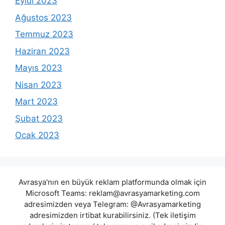
Eylül 2023
Ağustos 2023
Temmuz 2023
Haziran 2023
Mayıs 2023
Nisan 2023
Mart 2023
Şubat 2023
Ocak 2023
Avrasya'nın en büyük reklam platformunda olmak için
Microsoft Teams:
reklam@avrasyamarketing.com
adresimizden veya Telegram: @Avrasyamarketing
adresimizden irtibat kurabilirsiniz. (Tek iletişim