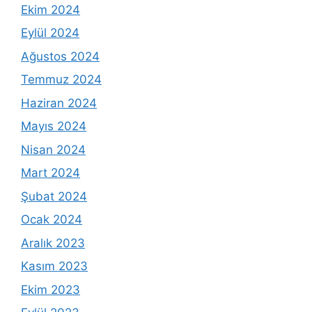
Ekim 2024
Eylül 2024
Ağustos 2024
Temmuz 2024
Haziran 2024
Mayıs 2024
Nisan 2024
Mart 2024
Şubat 2024
Ocak 2024
Aralık 2023
Kasım 2023
Ekim 2023