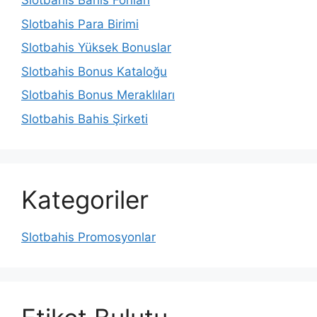
Slotbahis Bahis Fonları
Slotbahis Para Birimi
Slotbahis Yüksek Bonuslar
Slotbahis Bonus Kataloğu
Slotbahis Bonus Meraklıları
Slotbahis Bahis Şirketi
Kategoriler
Slotbahis Promosyonlar