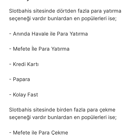
Slotbahis sitesinde dörtden fazla para yatırma
seçeneği vardır bunlardan en popülerleri ise;
- Anında Havale ile Para Yatırma
- Mefete İle Para Yatırma
- Kredi Kartı
- Papara
- Kolay Fast
Slotbahis sitesinde birden fazla para çekme
seçeneği vardır bunlardan en popülerleri ise;
- Mefete ile Para Çekme