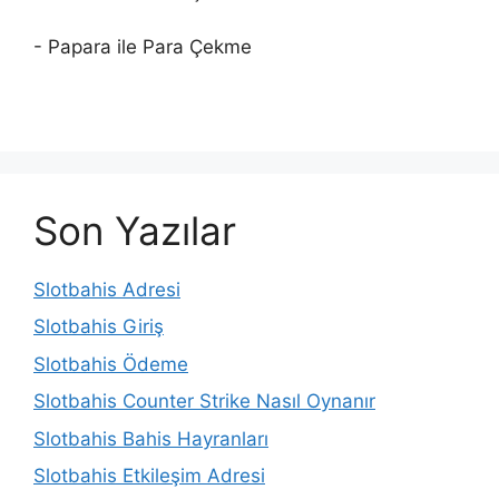
- Papara ile Para Çekme
Son Yazılar
Slotbahis Adresi
Slotbahis Giriş
Slotbahis Ödeme
Slotbahis Counter Strike Nasıl Oynanır
Slotbahis Bahis Hayranları
Slotbahis Etkileşim Adresi