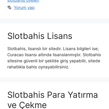
slotbahis üyeleri
Yorum yap
Slotbahis Lisans
Slotbahis, lisanslı bir sitedir. Lisans bilgileri ise;
Curacao lisansı altında lisanslanmıştır. Slotbahis
sitesine güvenli bir şekilde giriş yapabilir, sitede
rahatlıkla bahis oynayabilirsiniz.
Slotbahis Para Yatırma
ve Çekme