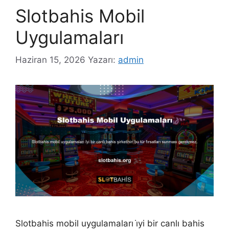
Slotbahis Mobil
Uygulamaları
Haziran 15, 2026
Yazarı:
admin
Slotbahis mobil uygulamaları i̇yi bir canlı bahis