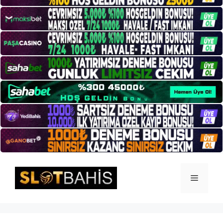
İçeriğe
atla
Menü