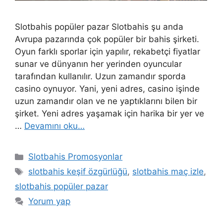
Slotbahis popüler pazar Slotbahis şu anda
Avrupa pazarında çok popüler bir bahis şirketi.
Oyun farklı sporlar için yapılır, rekabetçi fiyatlar
sunar ve dünyanın her yerinden oyuncular
tarafından kullanılır. Uzun zamandır sporda
casino oynuyor. Yani, yeni adres, casino işinde
uzun zamandır olan ve ne yaptıklarını bilen bir
şirket. Yeni adres yaşamak için harika bir yer ve
…
Devamını oku…
Kategoriler
Slotbahis Promosyonlar
Etiketler
slotbahis keşif özgürlüğü
,
slotbahis maç izle
,
slotbahis popüler pazar
Yorum yap