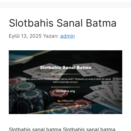
Slotbahis Sanal Batma
Eylül 13, 2025
Yazarı:
admin
Slotbahis sanal batma Slotbahis sanal batma