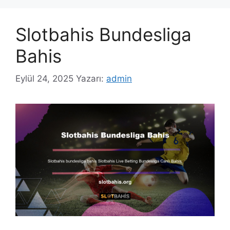
Slotbahis Bundesliga
Bahis
Eylül 24, 2025
Yazarı:
admin