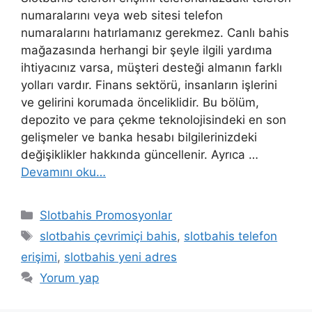
numaralarını veya web sitesi telefon
numaralarını hatırlamanız gerekmez. Canlı bahis
mağazasında herhangi bir şeyle ilgili yardıma
ihtiyacınız varsa, müşteri desteği almanın farklı
yolları vardır. Finans sektörü, insanların işlerini
ve gelirini korumada önceliklidir. Bu bölüm,
depozito ve para çekme teknolojisindeki en son
gelişmeler ve banka hesabı bilgilerinizdeki
değişiklikler hakkında güncellenir. Ayrıca …
Devamını oku…
Kategoriler
Slotbahis Promosyonlar
Etiketler
slotbahis çevrimiçi bahis
,
slotbahis telefon
erişimi
,
slotbahis yeni adres
Yorum yap